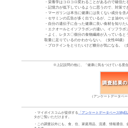
・栄養学はコロコロ変わることがあるので確信た
・記憶力が低下しているように思うので、対策でき
・マーガリンは本当に健康には良くない成分を含ん
・セサミンの広告が多く出ているが、ごま油やいり
・自分の遺伝子に合った健康に良い食材を知りたい
・エクオールとイソフラボンの違い。イソフラボ
・よく、レタス〇個分の食物繊維が入っているとう
取量に足りているのかわからない。（女性44歳）
・プロテインをとりたいけど糖分が気になる。（女
※上記設問の他に、「健康に気をつけている度
（アンケートデータベー
・マイボイスコムが提供する
「アンケートデータベースMyE
タがご覧いただけます。
・この調査以外にも、食、住、家庭用品、流通、情報通信、