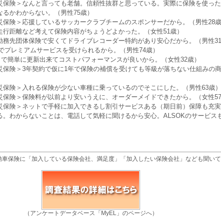
災保険＞なんと言っても老舗。信頼性抜群と思っている。実際に保険を使った
なるかわからない。（男性75歳）
災保険＞応援しているサッカークラブチームのスポンサーだから。（男性28
走行距離など考えて保険内容がちょうどよかった。（女性51歳）
勤務先団体保険で安くてドライブレコーダー特約があり安心だから。（男性3
目でプレミアムサービスを受けられるから。（男性74歳）
トで簡単に更新出来てコストパフォーマンスが良いから。（女性32歳）
災保険＞3年契約で仮に1年で保険の補償を受けても等級が落ちない仕組みの
災保険＞入れる保険が少ない車種に乗っているのでそこにした。（男性63歳
災保険＞保険料が以前より安いうえに、オーダーメイドできたから。（女性5
災保険＞ネットで手軽に加入できるし割引サービスある（期日前）保障も充実
る。わからないことは、電話して気軽に聞けるから安心。ALSOKのサービス
）
動車保険に「加入している保険会社、満足度」「加入したい保険会社」なども聞いて
（アンケートデータベース「MyEL」のページへ）