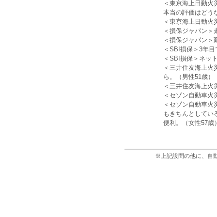
＜東京海上日動火
本当の評価はどう
＜東京海上日動火
＜損保ジャパン＞
＜損保ジャパン＞
＜SBI損保＞3年
＜SBI損保＞ネッ
＜三井住友海上火
ら。（男性51歳）
＜三井住友海上火
＜セゾン自動車火
＜セゾン自動車火
もきちんとしてい
便利。（女性57歳
※上記設問の他に、自