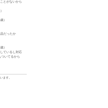
ことがないから
歳）
1歳）
商品だったか
）
7歳）
しているし対応
もついてるから
います。