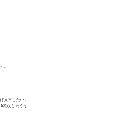
ば見直したい」
各5割弱と高くな