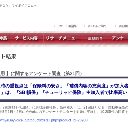
チなら、マイボイスコムへ
利用 】に関するアンケート調査（第21回）
時の重視点は「保険料の安さ」「補償内容の充実度」が加入者
」は、『SBI損保』『チューリッヒ保険』主加入者で比率高い
社（東京都千代田区、代表取締役社長：高井和久）は、21回目となる『自動車保険
年8月1日～5日にMyVoiceのアンケートモニターを対象に実施し、10,205件の回
://myel.myvoice.jp/products/detail.php?product_id=28908