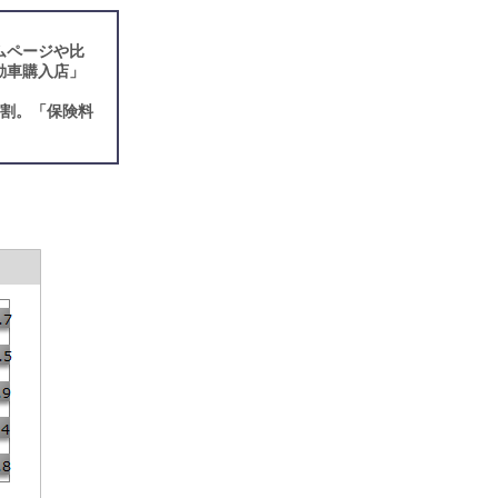
ムページや比
動車購入店」
6割。「保険料