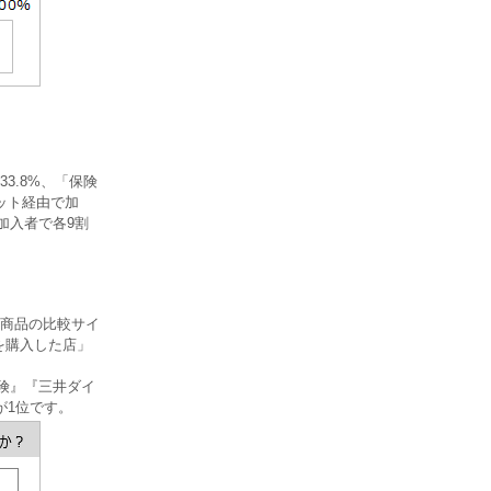
3.8%、「保険
ット経由で加
加入者で各9割
商品の比較サイ
を購入した店」
険』『三井ダイ
が1位です。