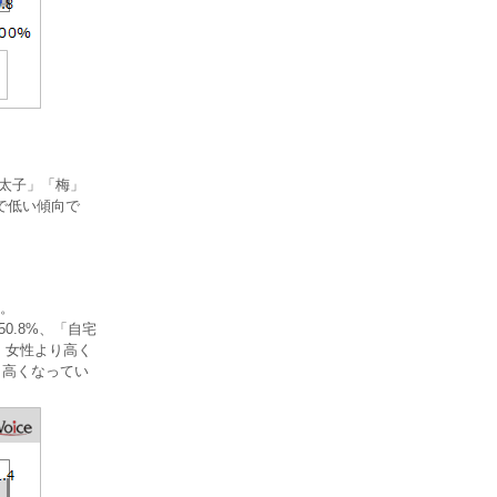
明太子」「梅」
で低い傾向で
。
0.8%、「自宅
、女性より高く
り高くなってい