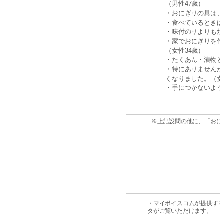
（男性47歳）
・おにぎりの具は
・食べているとき
・味付のりよりも
・家でおにぎりを
（女性34歳）
・たくあん・漬物
・特にありません
くなりました。（女
・手につかないよ
※上記設問の他に、「お
・マイボイスコムが提供す
タがご覧いただけます。