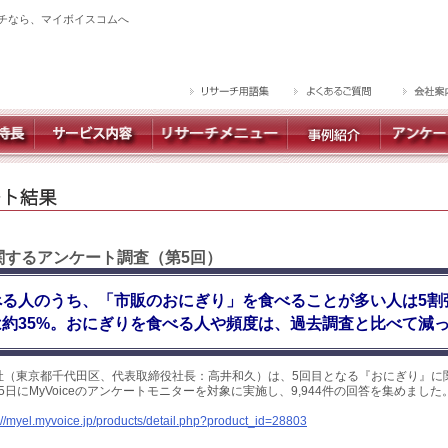
チなら、マイボイスコムへ
に関するアンケート調査（第5回）
べる人のうち、「市販のおにぎり」を食べることが多い人は5割
約35%。おにぎりを食べる人や頻度は、過去調査と比べて減
社（東京都千代田区、代表取締役社長：高井和久）は、5回目となる『おにぎり』に
～5日にMyVoiceのアンケートモニターを対象に実施し、9,944件の回答を集めまし
://myel.myvoice.jp/products/detail.php?product_id=28803