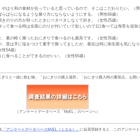
、やはり和の食材が合っていると思っているので、そこはこだわりたい。（男
ばらばらになるような握り方にならないようにする。（男性66歳）
焼きのりの方が持ったときにベタベタしなくて好き。（女性25歳）
作って食べる時は全面にのりが付いていて欲しいので1口食べては海苔を追加
と、素の軽く握ったおにぎりで食べるのも最高です。（女性35歳）
が、昔は手に塩をつけて素手で握ってましたが、最近は特に衛生面も気になり
性54歳）
うに食べることができるのがいい。（女性65歳）
にぎりと一緒に飲む物」「おにぎりの購入場所」「おにぎり購入時の重視点」も聞い
（アンケートデータベース「MyEL」のページへ）
る
「アンケートデータベースMyEL（ミエル）」
に会員登録すると、このアンケート