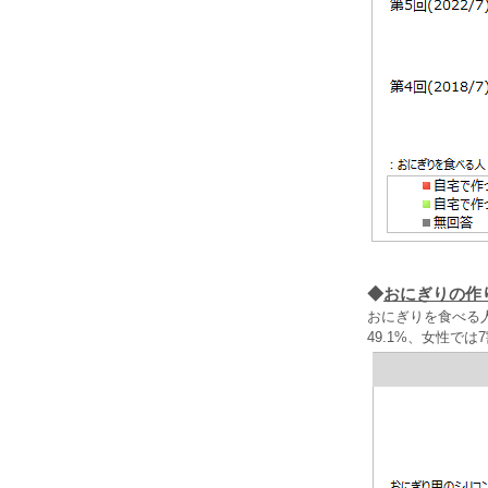
◆
おにぎりの作
おにぎりを食べる
49.1%、女性で