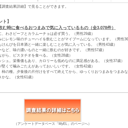
【調査結果詳細】で見ることができます。
ント】
飲む時に食べるおつまみで気に入っているもの（全3,078件）
に、わさビーフとカラムーチョは必ず買う。（男性29歳）
みにレモン味のチューハイを飲むことがマイブームになっています。（男性3
もけんぴを日本酒と一緒に楽しむことが気に入っている。（男性43歳）
ーなど、味の濃いものと一緒に飲むのが好きです。（男性57歳）
ながら、ピスタチオを食べる。（女性28歳）
ッシュ。栄養価もあり、カロリーも低めなのに満足感がある。（女性37歳）
が堅くて噛みごたえがあっておいしいです。（女性42歳）
、柿の種。夕食後の片付けをすべて終えてから、ゆっくりおつまみをつまみな
きかな。（女性61歳）
（アンケートデータベース「MyEL」のページへ）