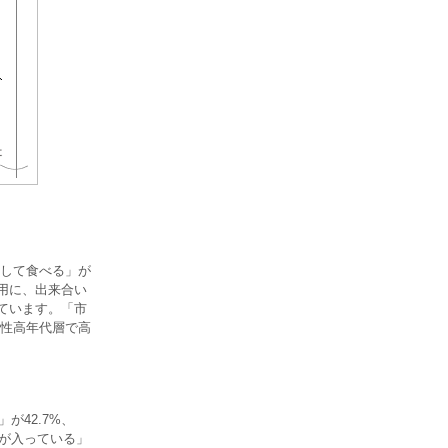
して食べる」が
み用に、出来合い
っています。「市
性高年代層で高
が42.7%、
のが入っている」