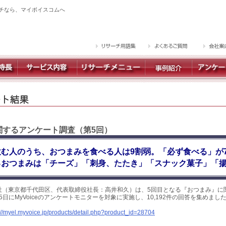
チなら、マイボイスコムへ
に関するアンケート調査（第5回）
む人のうち、おつまみを食べる人は9割弱。「必ず食べる」が
るおつまみは「チーズ」「刺身、たたき」「スナック菓子」「
社（東京都千代田区、代表取締役社長：高井和久）は、5回目となる『おつまみ』に
～5日にMyVoiceのアンケートモニターを対象に実施し、10,192件の回答を集めま
://myel.myvoice.jp/products/detail.php?product_id=28704