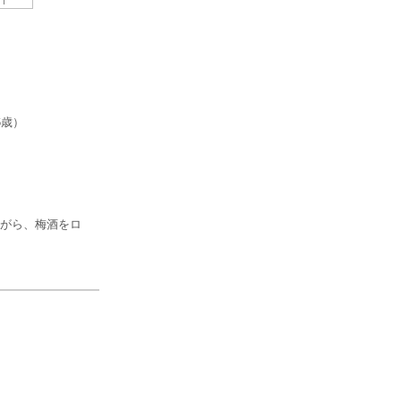
6歳）
がら、梅酒をロ