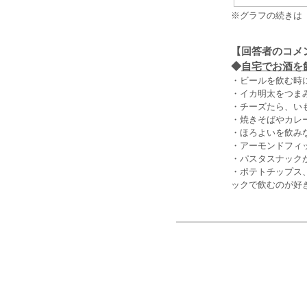
※グラフの続きは
【回答者のコメ
◆
自宅でお酒を
・ビールを飲む時
・イカ明太をつま
・チーズたら、い
・焼きそばやカレ
・ほろよいを飲み
・アーモンドフィ
・パスタスナック
・ポテトチップス
ックで飲むのが好