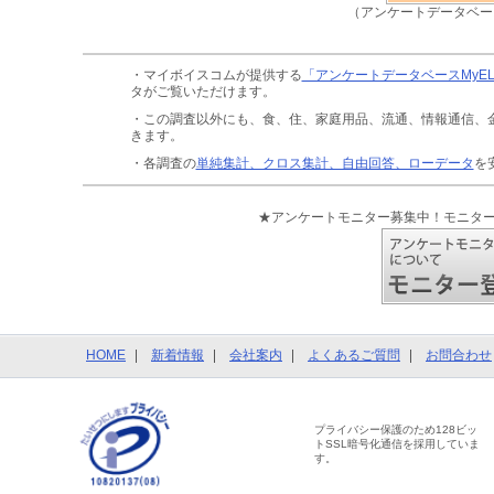
（アンケートデータベー
・マイボイスコムが提供する
「アンケートデータベースMyE
タがご覧いただけます。
・この調査以外にも、食、住、家庭用品、流通、情報通信、
きます。
・各調査の
単純集計、クロス集計、自由回答、ローデータ
を
★アンケートモニター募集中！モニタ
HOME
新着情報
会社案内
よくあるご質問
お問合わせ
プライバシー保護のため128ビッ
トSSL暗号化通信を採用していま
す。