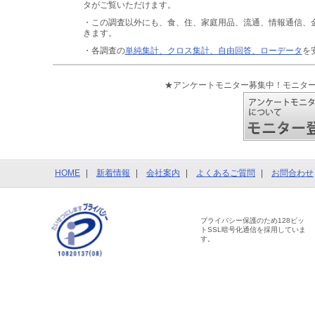
タがご覧いただけます。
・この調査以外にも、食、住、家庭用品、流通、情報通信、
きます。
・各調査の
単純集計、クロス集計、自由回答、ローデータ
を
★アンケートモニター募集中！モニタ
HOME
新着情報
会社案内
よくあるご質問
お問合わせ
プライバシー保護のため128ビッ
トSSL暗号化通信を採用していま
す。