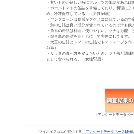
・甘いものが欲しい時にフルーツの缶詰があれば便
・ホールトマトの缶詰を常備しており、料理によ
め、冷凍保存している。（男性54歳）
・ヤングコーンは食感がタケノコに似ているので良
・魚の缶詰は良い成分が含まれているので汁も飲ん
・魚系の缶詰は料理に使いやすい。ツナは万能。
・焼き鳥の缶詰を卵とじにして卵丼にしてます。（
・大豆の缶詰とトマトの缶詰でトマトスープを作
47歳）
・サラダの食べ方を変えたいとき、ツナ缶と調味
として食べられる。（女性53歳）
（アンケートデータベー
・マイボイスコムが提供する
「アンケートデータベースMyE