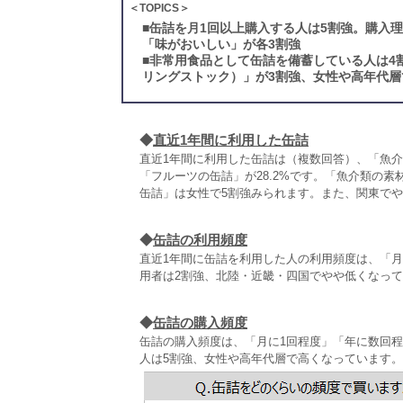
＜TOPICS＞
■
缶詰を月1回以上購入する人は5割強。購入
「味がおいしい」が各3割強
■
非常用食品として缶詰を備蓄している人は4
リングストック）」が3割強、女性や高年代層
◆
直近1年間に利用した缶詰
直近1年間に利用した缶詰は（複数回答）、「魚介類
「フルーツの缶詰」が28.2%です。「魚介類の
缶詰」は女性で5割強みられます。また、関東で
◆
缶詰の利用頻度
直近1年間に缶詰を利用した人の利用頻度は、「月
用者は2割強、北陸・近畿・四国でやや低くなっ
◆
缶詰の購入頻度
缶詰の購入頻度は、「月に1回程度」「年に数回程
人は5割強、女性や高年代層で高くなっています。