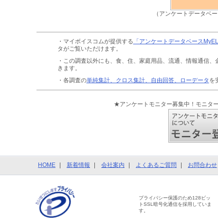
（アンケートデータベー
・マイボイスコムが提供する
「アンケートデータベースMyE
タがご覧いただけます。
・この調査以外にも、食、住、家庭用品、流通、情報通信、
きます。
・各調査の
単純集計、クロス集計、自由回答、ローデータ
を
★アンケートモニター募集中！モニタ
HOME
新着情報
会社案内
よくあるご質問
お問合わせ
プライバシー保護のため128ビッ
トSSL暗号化通信を採用していま
す。