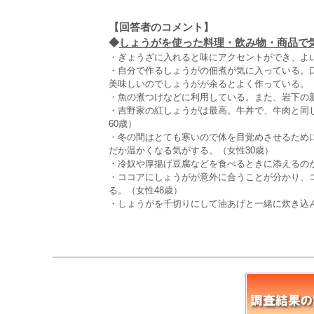
【回答者のコメント】
◆
しょうがを使った料理・飲み物・商品で気
・ぎょうざに入れると味にアクセントができ、よい
・自分で作るしょうがの佃煮が気に入っている。
美味しいのでしょうがが余るとよく作っている。（
・魚の煮つけなどに利用している。また、岩下の新
・吉野家の紅しょうがは最高。牛丼で、牛肉と同
60歳）
・冬の間はとても寒いので体を目覚めさせるため
だか温かくなる気がする。（女性30歳）
・冷奴や厚揚げ豆腐などを食べるときに添えるのが
・ココアにしょうがが意外に合うことが分かり、
る。（女性48歳）
・しょうがを千切りにして油あげと一緒に炊き込ん