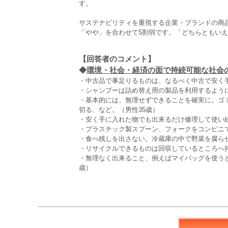
す。
サステナビリティを重視する企業・ブランドの商
「やや」を合わせて5割弱です。「どちらともいえ
【回答者のコメント】
◆
環境・社会・経済の面で持続可能な社会の
・中古品で事足りるものは、なるべく中古で安く手
・シャンプーは詰め替え用の製品を利用するよう
・基本的には、無理せずできることを確実に。ゴ
切る、など。（男性35歳）
・安く手に入れた物でも出来るだけ修理して使い続
・プラスチック製スプーン、フォークをコンビニで
・食べ残しを出さない。冷蔵庫の中で野菜を腐ら
・リサイクルできるものは回収しているところへ持
・無理なく出来ること、例えばマイバッグを使う
歳）