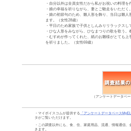
・自分以外は全員女性だから私がお祝いの料理を作
・娘の幸福を祈りながら、妻とご馳走をいただく。
・娘の初節句のため、雛人形を飾り、当日は雛人
ます。（女性28歳）
・平日のため家族で子供としんみりリラックスして
・ひな人形をみながら、ひなまつりの歌を歌う。春
・むすめが作ってくれた、紙のお雛様がとても上
を祈りました。（女性69歳）
（アンケートデータベー
・マイボイスコムが提供する
「アンケートデータベースMyE
タがご覧いただけます。
・この調査以外にも、食、住、家庭用品、流通、情報通信、
きます。