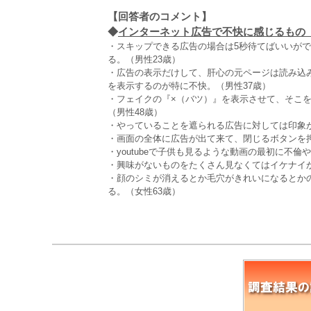
【回答者のコメント】
◆
インターネット広告で不快に感じるもの（全
・スキップできる広告の場合は5秒待てばいいがで
る。（男性23歳）
・広告の表示だけして、肝心の元ページは読み込
を表示するのが特に不快。（男性37歳）
・フェイクの『×（バツ）』を表示させて、そこ
（男性48歳）
・やっていることを遮られる広告に対しては印象が
・画面の全体に広告が出て来て、閉じるボタンを
・youtubeで子供も見るような動画の最初に不
・興味がないものをたくさん見なくてはイケナイか
・顔のシミが消えるとか毛穴がきれいになるとか
る。（女性63歳）