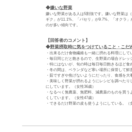
◆
嫌いな野菜
嫌いな野菜がある人は5割強です。嫌いな野菜は
ギク」が11.1%、「パセリ」が9.7%、「オクラ
のが多い傾向です。
【回答者のコメント】
◆
野菜摂取時に気をつけていること・こだわり
・出来るだけ食物繊維も一緒に摂れる料理にしてい
・毎日同じだと飽きるので、生野菜の場合ドレッシ
・特にはないが、旬の時は毎日毎日飽きるほど食わ
・冬の間は、ベランダなど寒い場所に保管して鮮度
・茹ですぎや焦げないようにだったり、食感を大事
・美味しく野菜が摂れるようにレシピを調べたり
にしています。（女性36歳）
・なるべく無農薬、無肥料、減農薬のものを買う
くしています。（女性47歳）
・できるだけ野菜の皮も使うようにしている。（女