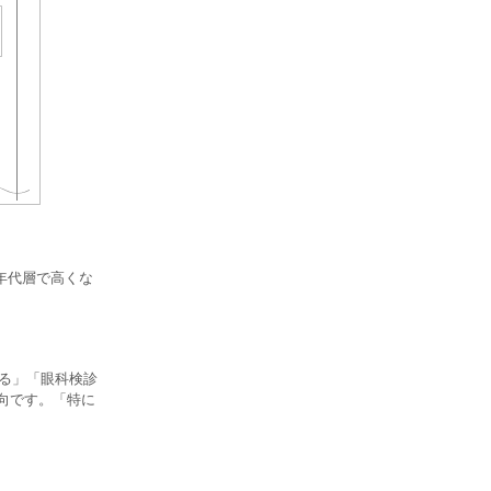
年代層で高くな
とる」「眼科検診
傾向です。「特に