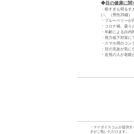
◆
目の健康に関
・暗すぎも明るす
い。（男性29歳）
・ブルーベリーが
・コロナ禍、曇り
・年齢による白内
・視力低下対策に
・スマホ用のコン
・目の充血が気に
・近視の人が老眼
・マイボイスコムが提供す
タがご覧いただけます。