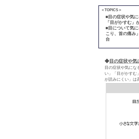
＜TOPICS＞
■
目の症状や気に
「目がかすむ」が
■
目について気に
こり、首の痛み
台
◆
目の症状や気
目の症状や気にな
い」「目がかすむ
が読みにくい」は