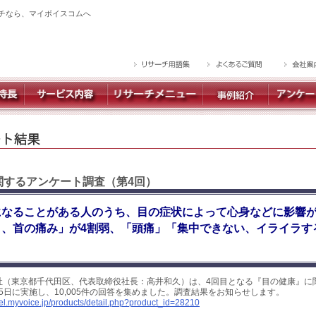
チなら、マイボイスコムへ
に関するアンケート調査（第4回）
になることがある人のうち、目の症状によって心身などに影響
り、首の痛み」が4割弱、「頭痛」「集中できない、イライラす
社（東京都千代田区、代表取締役社長：高井和久）は、4回目となる『目の健康』に
～5日に実施し、10,005件の回答を集めました。調査結果をお知らせします。
yel.myvoice.jp/products/detail.php?product_id=28210