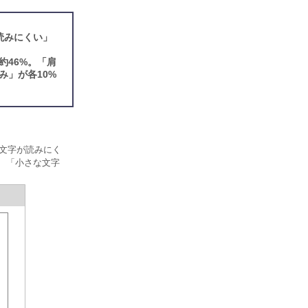
読みにくい」
46%。「肩
み」が各10%
な文字が読みにく
代、「小さな文字