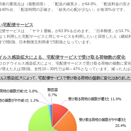
用者の重視点は（複数回答）、「配送の確実さ」が64.8%、「配送料金の安
各40%台、「配送時間の正確さ」「紛失の心配が少ない」が各30%台です。
い宅配便サービス
便サービスは、「ヤマト運輸」が63.9%を占めます。「日本郵便」が14.7
最もよく利用した宅配サービスと同じサービスを利用したいと回答した人（継続
者で8割強、日本郵便主利用者で5割強となっています。
イルス感染拡大による、宅配便サービスで受け取る荷物数の変化
新型コロナウイルス感染拡大により、宅配便サービスで受け取る荷物の個数に変
増えた人は3割強、女性10～30代では46～47%となっています。減った人は2