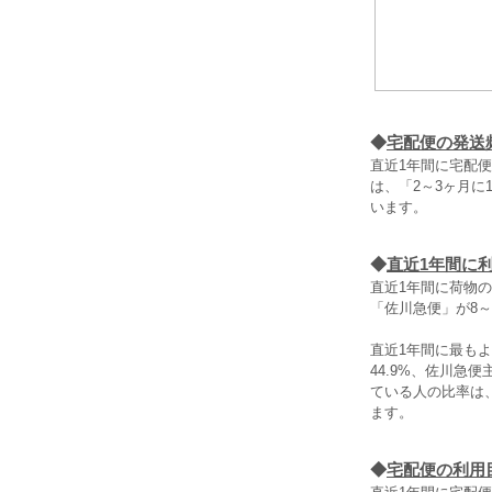
◆
宅配便の発送
直近1年間に宅配便
は、「2～3ヶ月に
います。
◆
直近1年間に
直近1年間に荷物
「佐川急便」が8
直近1年間に最も
44.9%、佐川急
ている人の比率は
ます。
◆
宅配便の利用