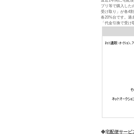
直近1年間に宅配
プリ等で購入した
受け取り」が各4
各20%台です。
「代金引換で受け
◆
宅配便サービ