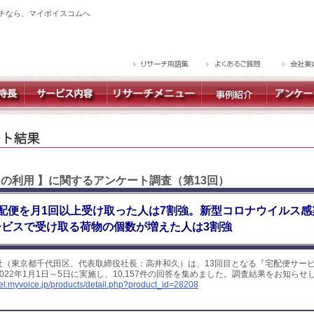
チなら、マイボイスコムへ
スの利用 】に関するアンケート調査（第13回）
配便を月1回以上受け取った人は7割強。新型コロナウイルス感
ービスで受け取る荷物の個数が増えた人は3割強
社（東京都千代田区、代表取締役社長：高井和久）は、13回目となる『宅配便サー
022年1月1日～5日に実施し、10,157件の回答を集めました。調査結果をお知らせ
yel.myvoice.jp/products/detail.php?product_id=28208