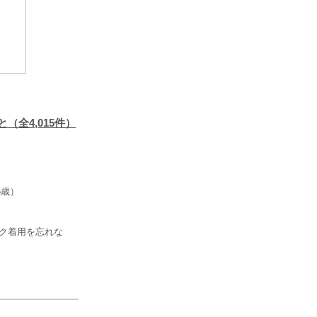
全4,015件）
5歳）
スク着用を忘れな