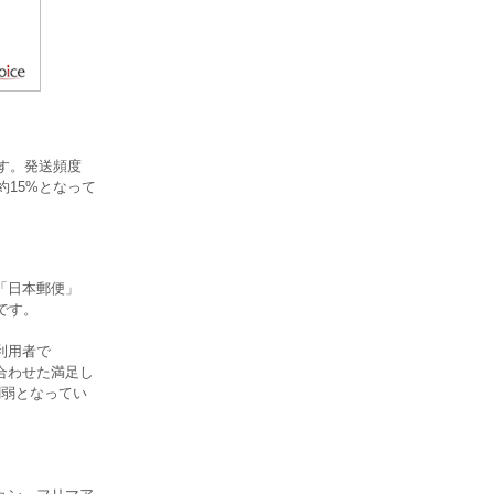
ます。発送頻度
約15%となって
「日本郵便」
です。
利用者で
を合わせた満足し
割弱となってい