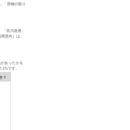
さ」「荷物の取り
%、「佐川急便」
利用意向）は、
化があったかを
.1%です。