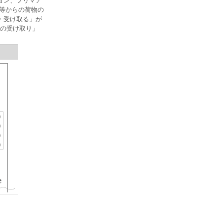
ョン、フリマア
戚等からの荷物の
・受け取る」が
物の受け取り」