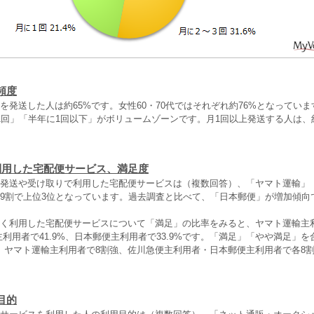
頻度
を発送した人は約65%です。女性60・70代ではそれぞれ約76%となってい
1回」「半年に1回以下」がボリュームゾーンです。月1回以上発送する人は、
利用した宅配便サービス、満足度
の発送や受け取りで利用した宅配便サービスは（複数回答）、「ヤマト運輸」
～9割で上位3位となっています。過去調査と比べて、「日本郵便」が増加傾向
よく利用した宅配便サービスについて「満足」の比率をみると、ヤマト運輸主
便主利用者で41.9%、日本郵便主利用者で33.9%です。「満足」「やや満足」
、ヤマト運輸主利用者で8割強、佐川急便主利用者・日本郵便主利用者で各8
目的