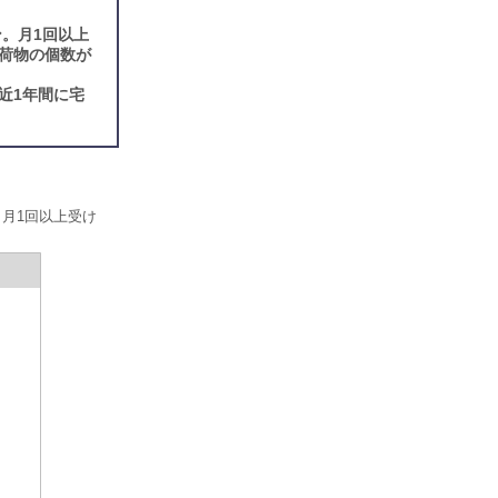
。月1回以上
荷物の個数が
近1年間に宅
。月1回以上受け