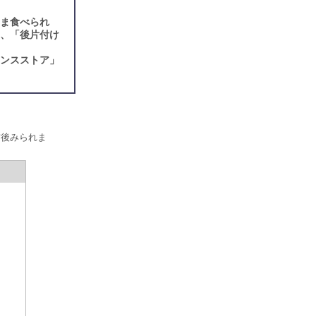
まま食べられ
弱、「後片付け
エンスストア」
前後みられま