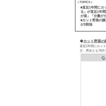
＜TOPICS＞
■
直近1年間にカ
る」が直近1年
が楽」「分量がち
■
カット野菜の購
が3割強
◆
カット野菜の
直近1年間にカット
す。男女とも70