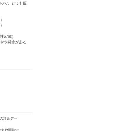
ので、とても便
歳）
歳）
性57歳）
やや懸念がある
の詳細デー
が多数閲覧で