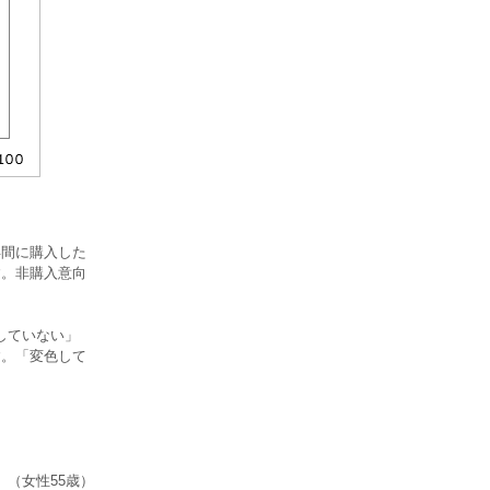
年間に購入した
す。非購入意向
していない」
す。「変色して
（女性55歳）