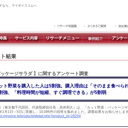
チなら、マイボイスコムへ
パッケージサラダ 】に関するアンケート調査
ット野菜を購入した人は5割強。購入理由は「そのまま食べられ
割強、「料理時間が短縮、すぐ調理できる」が5割弱
社（東京都千代田区、代表取締役社長：高井和久）は、『カット野菜・パッケージサ
2年1月1日～5日に実施し、10,086件の回答を集めました。調査結果をお知らせしま
yel.myvoice.jp/products/detail.php?product_id=28204