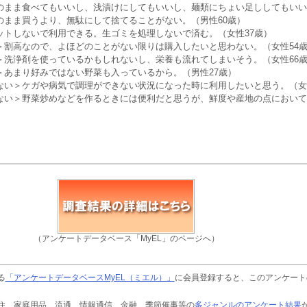
のまま食べてもいいし、浅漬けにしてもいいし、麺類にちょい足ししてもいい
のまま買うより、無駄にして捨てることがない。（男性60歳）
ットしないで利用できる。生ゴミを処理しないで済む。（女性37歳）
＞割高なので、よほどのことがない限りは購入したいと思わない。（女性54
＞洗浄剤を使っているかもしれないし、栄養も流れてしまいそう。（女性66
＞あまり好みではない野菜も入っているから。（男性27歳）
ない＞ケガや病気で調理ができない状況になった時に利用したいと思う。（女
ない＞野菜炒めなどを作るときには便利だと思うが、鮮度や産地の点において
）
（アンケートデータベース「MyEL」のページへ）
る
「アンケートデータベースMyEL（ミエル）」
に会員登録すると、このアンケート
住、家庭用品、流通、情報通信、金融、季節催事等の
多ジャンルのアンケート結果