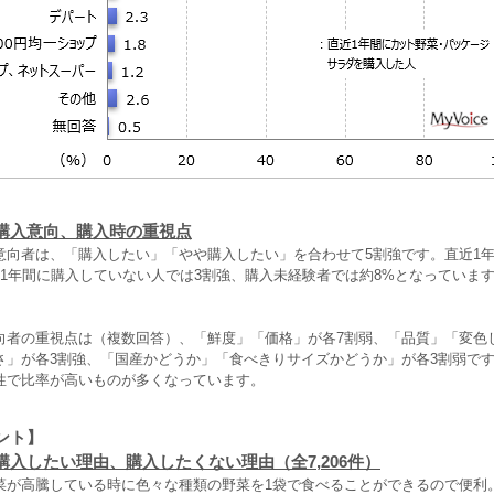
購入意向、購入時の重視点
意向者は、「購入したい」「やや購入したい」を合わせて5割強です。直近1
近1年間に購入していない人では3割強、購入未経験者では約8%となっていま
向者の重視点は（複数回答）、「鮮度」「価格」が各7割弱、「品質」「変色
さ」が各3割強、「国産かどうか」「食べきりサイズかどうか」が各3割弱で
性で比率が高いものが多くなっています。
ント】
購入したい理由、購入したくない理由（全7,206件）
菜が高騰している時に色々な種類の野菜を1袋で食べることができるので便利。