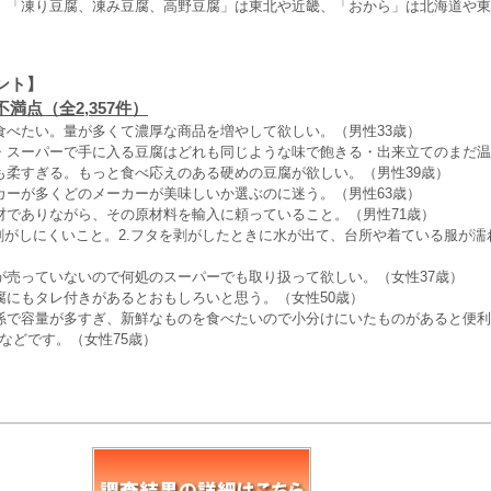
、「凍り豆腐、凍み豆腐、高野豆腐」は東北や近畿、「おから」は北海道や東
ント】
満点（全2,357件）
食べたい。量が多くて濃厚な商品を増やして欲しい。（男性33歳）
・スーパーで手に入る豆腐はどれも同じような味で飽きる・出来立てのまだ温
も柔すぎる。もっと食べ応えのある硬めの豆腐が欲しい。（男性39歳）
カーが多くどのメーカーが美味しいか選ぶのに迷う。（男性63歳）
材でありながら、その原材料を輸入に頼っていること。（男性71歳）
が剥がしにくいこと。2.フタを剥がしたときに水が出て、台所や着ている服が濡
が売っていないので何処のスーパーでも取り扱って欲しい。（女性37歳）
腐にもタレ付きがあるとおもしろいと思う。（女性50歳）
係で容量が多すぎ、新鮮なものを食べたいので小分けにいたものがあると便利
00gなどです。（女性75歳）