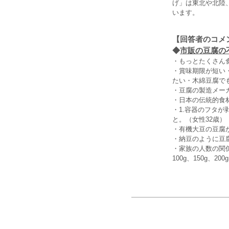
げ」は東北や北陸
います。
【回答者のコメ
◆
市販の豆腐の不
・もっとたくさん
・賞味期限が短い
たい・木綿豆腐で
・豆腐の製造メー
・日本の伝統的食
・1.容器のフタ
と。（女性32歳）
・有機大豆の豆腐
・納豆のように豆
・家族の人数の関
100g、150g、2