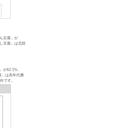
めん豆腐」が
ごし豆腐」は北陸
が62.1%、
腐」は高年代層
向です。