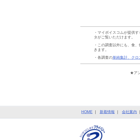
・マイボイスコムが提供す
タがご覧いただけます。
・この調査以外にも、食、
きます。
・各調査の
単純集計、クロ
★ア
HOME
新着情報
会社案内