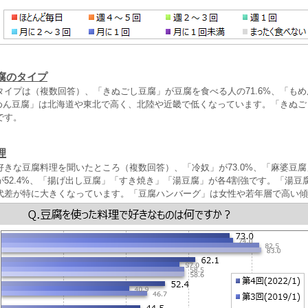
腐のタイプ
タイプは（複数回答）、「きぬごし豆腐」が豆腐を食べる人の71.6%、「も
「もめん豆腐」は北海道や東北で高く、北陸や近畿で低くなっています。「きぬ
です。
理
きな豆腐料理を聞いたところ（複数回答）、「冷奴」が73.0%、「麻婆豆腐」
が52.4%、「揚げ出し豆腐」「すき焼き」「湯豆腐」が各4割強です。「湯豆
代差が特に大きくなっています。「豆腐ハンバーグ」は女性や若年層で高い傾