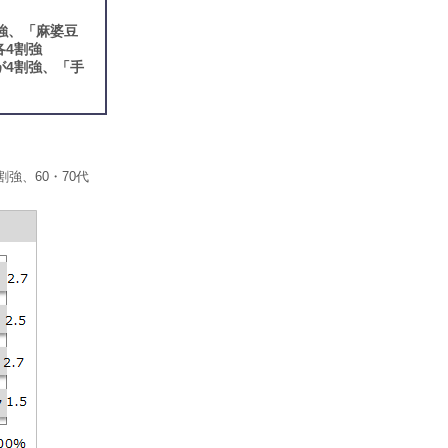
強、「麻婆豆
各4割強
が4割強、「手
強、60・70代