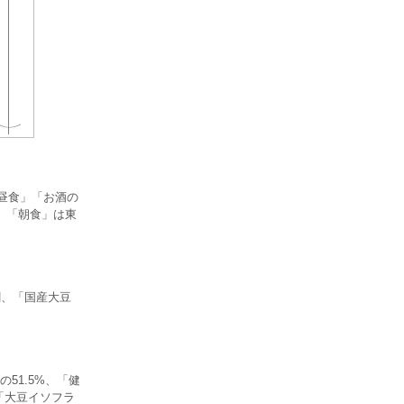
「昼食」「お酒の
。「朝食」は東
割、「国産大豆
51.5%、「健
「大豆イソフラ