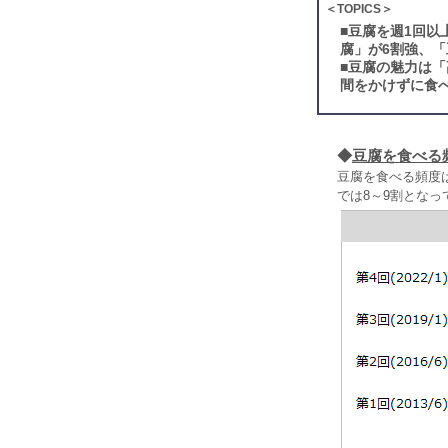
＜TOPICS＞
■
豆腐を週1回以
腐」が6割強、
■
豆腐の魅力は「
間をかけずに食
◆
豆腐を食べる
豆腐を食べる頻度は
では8～9割となっ