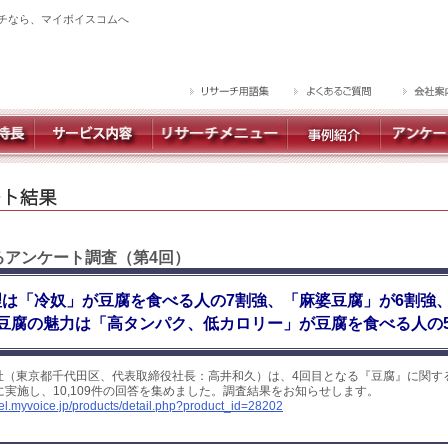
チなら、マイボイスコムへ
するアンケート調査（第4回）
は「冷奴」が豆腐を食べる人の7割強、「麻婆豆腐」が6割強
豆腐の魅力は「高タンパク、低カロリー」が豆腐を食べる人の
社（東京都千代田区、代表取締役社長：高井和久）は、4回目となる『豆腐』に関す
日に実施し、10,109件の回答を集めました。調査結果をお知らせします。
yel.myvoice.jp/products/detail.php?product_id=28202