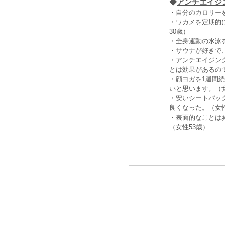
◆
アンチエイジ
・自分のカロリー
・ワカメを定期的
30歳）
・全身運動の水泳
・サウナが好きで
・アンチエイジン
とは効果があるの
・顔ヨガを1週間
いと思います。（女
・安いシートパッ
良くなった。（女性
・表面的なことは
（女性53歳）