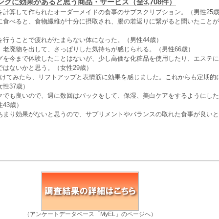
ングに効果があると思う商品・サービス（全3,708件）
を計算して作られたオーダーメイドの食事のサブスクリプション。（男性25
に食べると、食物繊維が十分に摂取され、腸の若返りに繋がると聞いたことが
を行うことで疲れがたまらない体になった。（男性44歳）
、老廃物を出して、さっぱりした気持ちが感じられる。（男性66歳）
グを今まで体験したことはないが、少し高価な化粧品を使用したり、エステに
ではないかと思う。（女性29歳）
続けてみたら、リフトアップと表情筋に効果を感じました。これからも定期的
性37歳）
クでも良いので、週に数回はパックをして、保湿、美白ケアをするようにした
43歳）
あまり効果がないと思うので、サプリメントやバランスの取れた食事が良いと
（アンケートデータベース「MyEL」のページへ）