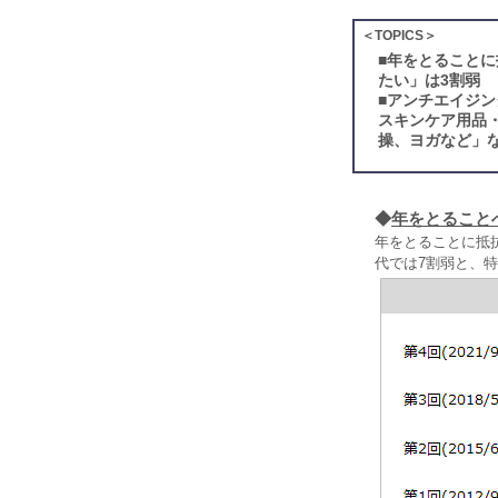
＜TOPICS＞
■
年をとることに
たい」は3割弱
■
アンチエイジン
スキンケア用品
操、ヨガなど」な
◆
年をとること
年をとることに抵
代では7割弱と、