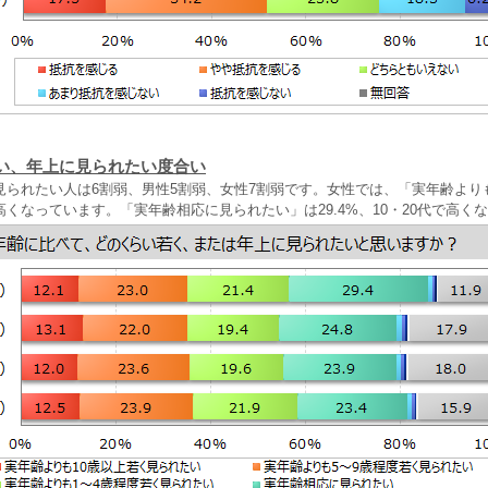
い、年上に見られたい度合い
見られたい人は6割弱、男性5割弱、女性7割弱です。女性では、「実年齢より
くなっています。「実年齢相応に見られたい」は29.4%、10・20代で高く