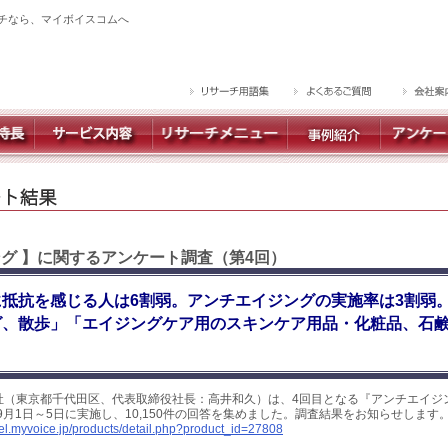
チなら、マイボイスコムへ
ング 】に関するアンケート調査（第4回）
抵抗を感じる人は6割弱。アンチエイジングの実施率は3割弱
グ、散歩」「エイジングケア用のスキンケア用品・化粧品、石
社（東京都千代田区、代表取締役社長：高井和久）は、4回目となる『アンチエイジ
年9月1日～5日に実施し、10,150件の回答を集めました。調査結果をお知らせします
yel.myvoice.jp/products/detail.php?product_id=27808