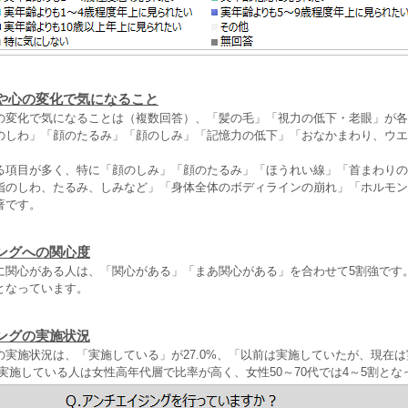
や心の変化で気になること
の変化で気になることは（複数回答）、「髪の毛」「視力の低下・老眼」が各
のしわ」「顔のたるみ」「顔のしみ」「記憶力の低下」「おなかまわり、ウエ
。
る項目が多く、特に「顔のしみ」「顔のたるみ」「ほうれい線」「首まわりの
指のしわ、たるみ、しみなど」「身体全体のボディラインの崩れ」「ホルモン
著です。
ングへの関心度
に関心がある人は、「関心がある」「まあ関心がある」を合わせて5割強です
となっています。
ングの実施状況
の実施状況は、「実施している」が27.0%、「以前は実施していたが、現在
。実施している人は女性高年代層で比率が高く、女性50～70代では4～5割と