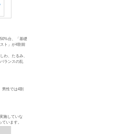
50%台、「基礎
スト」が4割前
しわ、たるみ、
バランスの乱
。男性では4割
は実施していな
なっています。