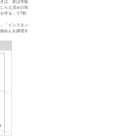
きは、皮は市販
しらえ済みの魚
を作る」で7割
」「インスタン
ト袋めんを調理す