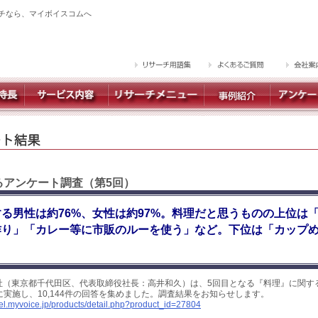
チなら、マイボイスコムへ
するアンケート調査（第5回）
る男性は約76%、女性は約97%。料理だと思うものの上位は
作り」「カレー等に市販のルーを使う」など。下位は「カップ
社（東京都千代田区、代表取締役社長：高井和久）は、5回目となる『料理』に関す
日に実施し、10,144件の回答を集めました。調査結果をお知らせします。
yel.myvoice.jp/products/detail.php?product_id=27804