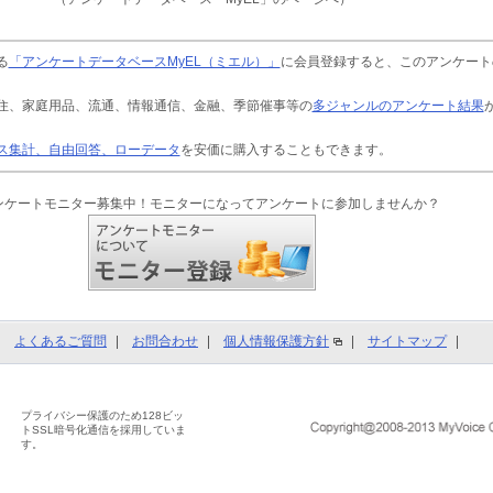
る
「アンケートデータベースMyEL（ミエル）」
に会員登録すると、このアンケート
住、家庭用品、流通、情報通信、金融、季節催事等の
多ジャンルのアンケート結果
ス集計、自由回答、ローデータ
を安価に購入することもできます。
ンケートモニター募集中！モニターになってアンケートに参加しませんか？
よくあるご質問
お問合わせ
個人情報保護方針
サイトマップ
プライバシー保護のため128ビッ
トSSL暗号化通信を採用していま
す。