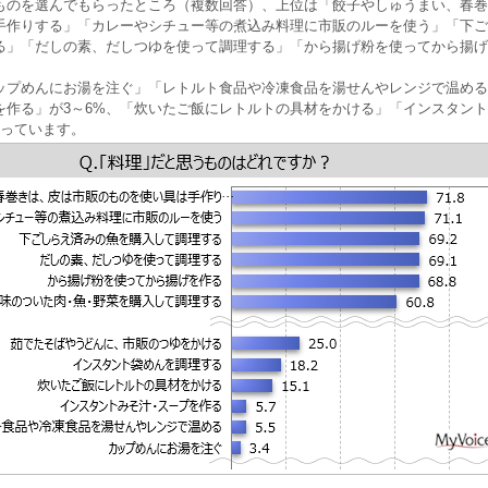
ものを選んでもらったところ（複数回答）、上位は「餃子やしゅうまい、春巻
手作りする」「カレーやシチュー等の煮込み料理に市販のルーを使う」「下ご
る」「だしの素、だしつゆを使って調理する」「から揚げ粉を使ってから揚げ
ップめんにお湯を注ぐ」「レトルト食品や冷凍食品を湯せんやレンジで温める
を作る」が3～6%、「炊いたご飯にレトルトの具材をかける」「インスタン
なっています。