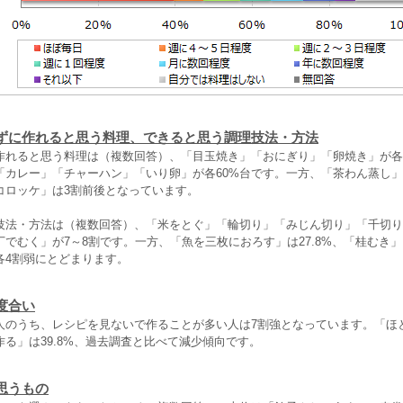
ずに作れると思う料理、できると思う調理技法・方法
作れると思う料理は（複数回答）、「目玉焼き」「おにぎり」「卵焼き」が各
カレー」「チャーハン」「いり卵」が各60%台です。一方、「茶わん蒸し」は
コロッケ」は3割前後となっています。
技法・方法は（複数回答）、「米をとぐ」「輪切り」「みじん切り」「千切り
でむく」が7～8割です。一方、「魚を三枚におろす」は27.8%、「桂むき
各4割弱にとどまります。
度合い
人のうち、レシピを見ないで作ることが多い人は7割強となっています。「ほ
る」は39.8%、過去調査と比べて減少傾向です。
思うもの