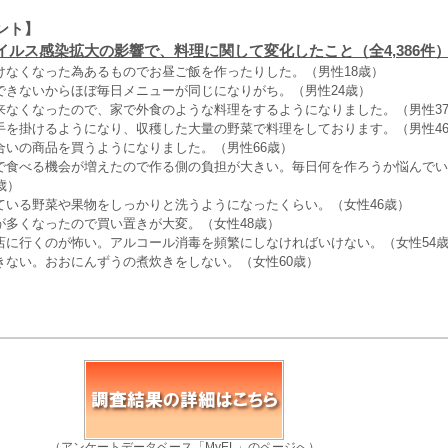
ント】
イルス感染拡大の影響で、料理に関して変化したこと（全4,386件
けなくなった為あるものでお昼ご飯を作ったりした。（男性18歳）
できないからほぼ毎日メニューが同じになりがち。（男性24歳）
来なくなったので、家で外食のような料理をするようになりました。（男性3
手を掛けるようになり、収穫した大量の野菜で料理をしております。（男性4
合いの商品を買うようになりました。（男性66歳）
で食べる機会が増えたので作る側の負担が大きい。毎日何を作ろうか悩んでい
歳）
ている野菜や果物をしっかりと洗うようになったくらい。（女性46歳）
が多くなったので買い置きが大変。（女性48歳）
店に行くのが怖い。アルコール消毒を頻繁にしなければいけない。（女性54
きない。おおにんずうの煮炊きをしない。（女性60歳）
（アンケートデータベース「MyEL」のページへ）