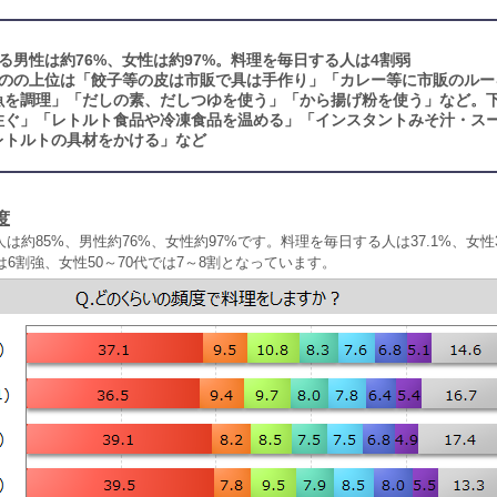
る男性は約76%、女性は約97%。料理を毎日する人は4割弱
のの上位は「餃子等の皮は市販で具は手作り」「カレー等に市販のルー
魚を調理」「だしの素、だしつゆを使う」「から揚げ粉を使う」など。
注ぐ」「レトルト食品や冷凍食品を温める」「インスタントみそ汁・ス
レトルトの具材をかける」など
度
は約85%、男性約76%、女性約97%です。料理を毎日する人は37.1%、女性
では6割強、女性50～70代では7～8割となっています。