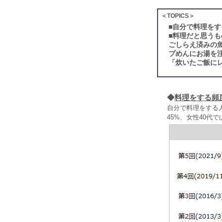
＜TOPICS＞
■
自分で料理をす
■
料理だと思うも
ごしらえ済みの
プめんにお湯を
「炊いたご飯に
◆
料理をする頻
自分で料理をする人
45%、女性40代