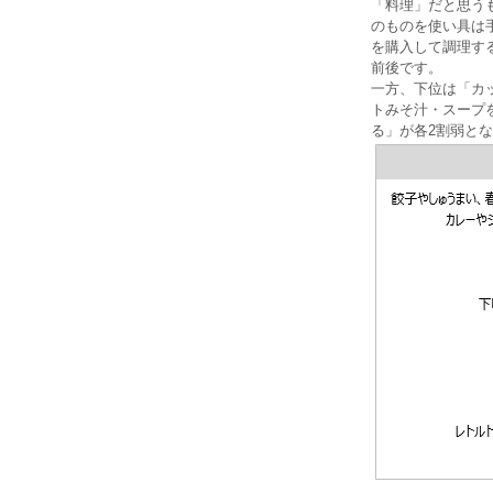
「料理」だと思う
のものを使い具は
を購入して調理す
前後です。
一方、下位は「カ
トみそ汁・スープ
る」が各2割弱と