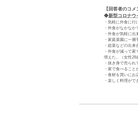
【回答者のコメ
◆
新型コロナウ
・気軽に外食に行
・外食がなかなか
・外食が気軽に出
・家庭菜園に一層
・総菜などの出来
・外食が減って家
増えた。（女性28
・抜き身で売られ
・家で食べること
・食材を買いにお
・楽しく料理がで