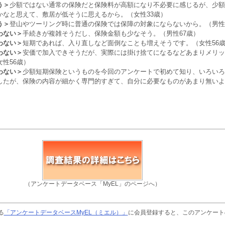
う＞
少額ではない通常の保険だと保険料が高額になり不必要に感じるが、少額
かなと思えて、敷居が低そうに思えるから。（女性33歳）
う＞
登山やツーリング時に普通の保険では保障の対象にならないから。（男性
わない＞
手続きが複雑そうだし、保険金額も少なそう。（男性67歳）
わない＞
短期であれば、入り直しなど面倒なことも増えそうです。（女性56
わない＞
安価で加入できそうだが、実際には掛け捨てになるなどあまりメリッ
性56歳）
わない＞
少額短期保険というものを今回のアンケートで初めて知り、いろいろ
したが、保険の内容が細かく専門的すぎて、自分に必要なものがあまり無いよ
（アンケートデータベース「MyEL」のページへ）
る
「アンケートデータベースMyEL（ミエル）」
に会員登録すると、このアンケート