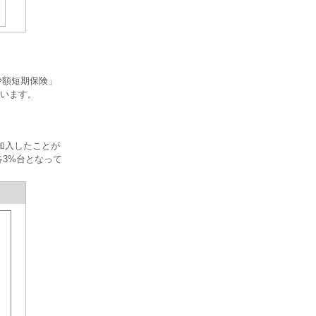
少額短期保険」
ています。
加入したことが
各3%台となって