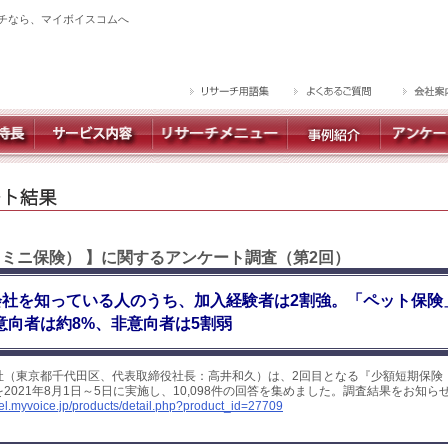
チなら、マイボイスコムへ
（ミニ保険） 】に関するアンケート調査（第2回）
会社を知っている人のうち、加入経験者は2割強。「ペット保険
入意向者は約8%、非意向者は5割弱
社（東京都千代田区、代表取締役社長：高井和久）は、2回目となる『少額短期保険
2021年8月1日～5日に実施し、10,098件の回答を集めました。調査結果をお知ら
yel.myvoice.jp/products/detail.php?product_id=27709