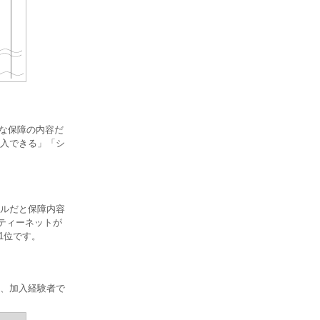
要な保障の内容だ
加入できる」「シ
ルだと保障内容
フティーネットが
1位です。
割、加入経験者で