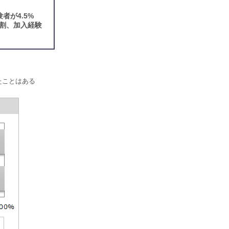
が4.5%
割、加入経験
たことはある