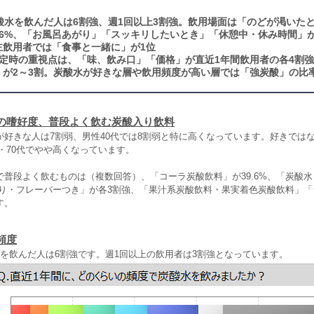
酸水を飲んだ人は6割強、週1回以上3割強。飲用場面は「のどが渇いたと
6%、「お風呂あがり」「スッキリしたいとき」「休憩中・休み時間」が
主飲用者では「食事と一緒に」が1位
定時の重視点は、「味、飲み口」「価格」が直近1年間飲用者の各4割
」が2～3割。炭酸水が好きな層や飲用頻度が高い層では「強炭酸」の比
の嗜好度、普段よく飲む炭酸入り飲料
が好きな人は7割弱、男性40代では8割弱と特に高くなっています。好きでは
60・70代でやや高くなっています。
で普段よく飲むものは（複数回答）、「コーラ炭酸飲料」が39.6%、「炭酸水
香り・フレーバーつき」が各3割強、「果汁系炭酸飲料・果実着色炭酸飲料」
す。
頻度
水を飲んだ人は6割強です。週1回以上の飲用者は3割強となっています。