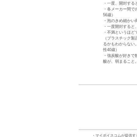
・一度、開封する
・各メーカー間で
56歳）
・泡のきめ細かい
・一度開封すると
・不満というほど
（プラスチック製
るかもわからない
性40歳）
・強炭酸が好きで
酸が、弱まること。
・マイボイスコムが提供す