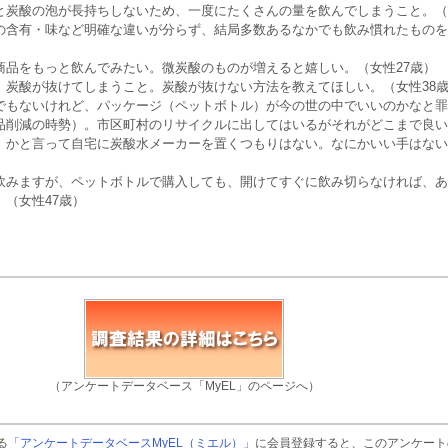
と炭酸の泡が長持ちしないため、一度にたくさんの量を飲んでしまうこと。（
の含有・味など明確な違いが分らず、結局多数あるなかでも飲み慣れたものを
商品をもっと飲んでみたい。微炭酸のものが増えると嬉しい。（女性27歳）
、炭酸が抜けてしまうこと。炭酸が抜けない方法を教えてほしい。（女性38
でもないけれど、パッケージ（ペットボトル）が今の世の中でいいのかなと罪
品削減の時勢）。市区町村のリサイクルに出してはいるがそれがどこまで良い
。かと言って自宅に炭酸水メーカーを置くつもりはない。なにかいい手はない
飲みますが、ペットボトルで購入しても、開けてすぐに飲み切らなければ、あ
（女性47歳）
（アンケートデータベース「MyEL」のページへ）
る
「アンケートデータベースMyEL（ミエル）」
に会員登録すると、このアンケート