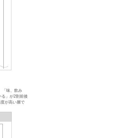
、「味、飲み
いる」が2割前後
頻度が高い層で