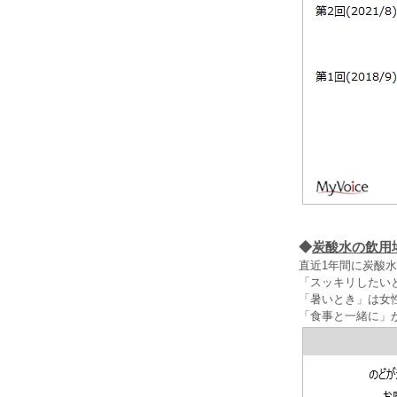
◆
炭酸水の飲用
直近1年間に炭酸
「スッキリしたい
「暑いとき」は女
「食事と一緒に」