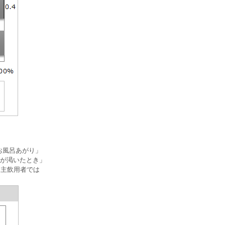
お風呂あがり」
どが渇いたとき」
ノ主飲用者では