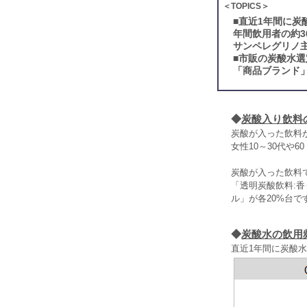
＜TOPICS＞
■
直近1年間に炭
年間飲用者の約3
サンペレグリノ
■
市販の炭酸水選
「商品ブランド
◆
炭酸入り飲料
炭酸が入った飲料
女性10～30代や
炭酸が入った飲料
「透明炭酸飲料:
ル」が各20%台で
◆
炭酸水の飲用
直近1年間に炭酸