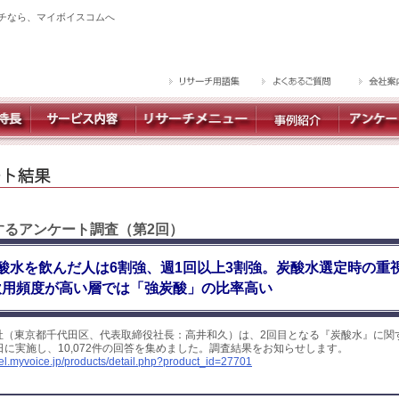
チなら、マイボイスコムへ
関するアンケート調査（第2回）
酸水を飲んだ人は6割強、週1回以上3割強。炭酸水選定時の重
飲用頻度が高い層では「強炭酸」の比率高い
社（東京都千代田区、代表取締役社長：高井和久）は、2回目となる『炭酸水』に関
5日に実施し、10,072件の回答を集めました。調査結果をお知らせします。
yel.myvoice.jp/products/detail.php?product_id=27701