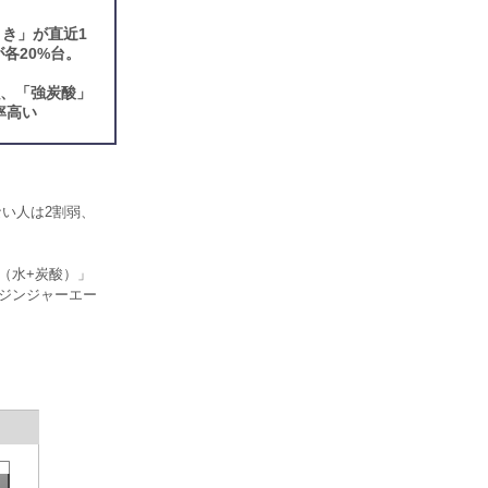
き」が直近1
各20%台。
強、「強炭酸」
率高い
ない人は2割弱、
（水+炭酸）」
「ジンジャーエー