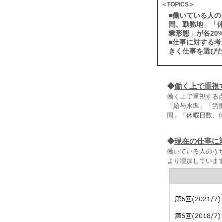
＜TOPICS＞
■
働いている人の
間、勤務地」「
業形態」が各20
■
仕事に対する考
きく仕事を選び
◆
働く上で重視
働く上で重視する
「給与水準」「労
間」「休暇日数、
◆
現在の仕事に
働いている人のう
より増加していま