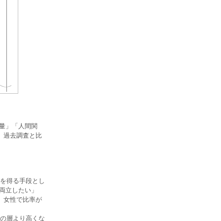
の量」「人間関
、過去調査と比
を得る手段とし
も両立したい」
、女性で比率が
の層より高くな