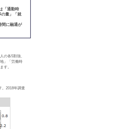
は「通勤時
事の量」「就
時間に融通が
人の各5割強、
務地」「労働時
ます。
。2018年調査