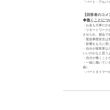
「パート・アルバ
【回答者のコメ
◆
働くことにつ
・お金も大事だが
・リモートワーク
させられ、都会で
・緊急事態宣言は
・影響をもろに受
・自分が接客業な
いいのかなと思う
・自分が働くこと
・一緒に働いてい
歳）
・パートタイマー