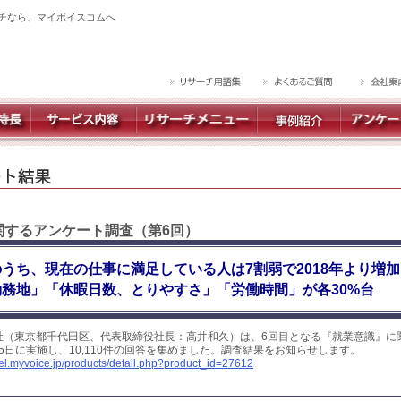
チなら、マイボイスコムへ
に関するアンケート調査（第6回）
うち、現在の仕事に満足している人は7割弱で2018年より増
務地」「休暇日数、とりやすさ」「労働時間」が各30%台
社（東京都千代田区、代表取締役社長：高井和久）は、6回目となる『就業意識』に
～5日に実施し、10,110件の回答を集めました。調査結果をお知らせします。
yel.myvoice.jp/products/detail.php?product_id=27612