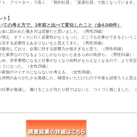
イト、フリーター」で高く、「契約社員」「派遣社員」で低くなっています。
ント】
いての考え方で、1年前と比べて変化したこと（全4,048件）
お金に囚われた働き方は悲惨だと思いました。（男性29歳）
が増え、オフィスに行く必要性がなくなった。どこでも仕事ができるというこ
生活する必要性もあまりないなと思えてきた。（男性36歳）
形骸化しており、企業に対する影響力が低すぎると思う。（男性49歳）
けた業界なのでなるようにしかならないとあきらめの気持ち。（男性51歳）
ため、非常事態になると仕事がなくなり給料がもらえなくなるので、より安定
ようになった。（女性29歳）
が家族のマイナスにならないか考える。（女性38歳）
る仲間のありがたさを痛感した。補償をいただけたので今後も頑張ろうと思え
の仕事が激減し、働けることが当たり前ではないと、つくづく感じました。（