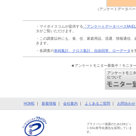
（アンケートデータベー
・マイボイスコムが提供する
「アンケートデータベースMyE
タがご覧いただけます。
・この調査以外にも、食、住、家庭用品、流通、情報通信、
きます。
・各調査の
単純集計、クロス集計、自由回答、ローデータ
を
★アンケートモニター募集中！モニタ
HOME
新着情報
会社案内
よくあるご質問
お問合わせ
プライバシー保護のため128ビッ
トSSL暗号化通信を採用していま
す。