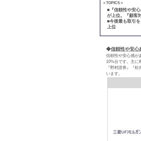
＜TOPICS＞
■
『信頼性や安心
が上位。『顧客
■
今後最も取引を
上位
◆
信頼性や安心
信頼性や安心感があ
10%台です。主
『野村證券』『松
います。