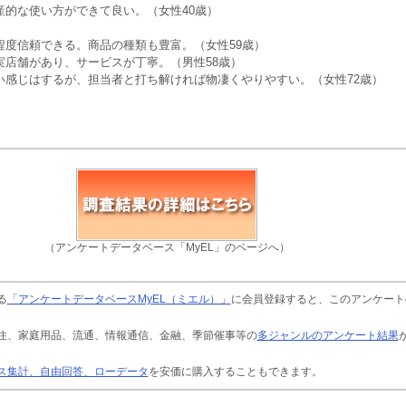
産的な使い方ができて良い。（女性40歳）
程度信頼できる。商品の種類も豊富。（女性59歳）
実店舗があり、サービスが丁寧。（男性58歳）
い感じはするが、担当者と打ち解ければ物凄くやりやすい。（女性72歳）
（アンケートデータベース「MyEL」のページへ）
る
「アンケートデータベースMyEL（ミエル）」
に会員登録すると、このアンケート
住、家庭用品、流通、情報通信、金融、季節催事等の
多ジャンルのアンケート結果
ス集計、自由回答、ローデータ
を安価に購入することもできます。