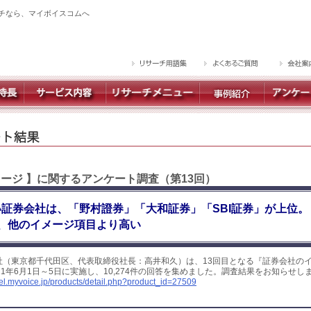
チなら、マイボイスコムへ
メージ 】に関するアンケート調査（第13回）
証券会社は、「野村證券」「大和証券」「SBI証券」が上位。
、他のイメージ項目より高い
社（東京都千代田区、代表取締役社長：高井和久）は、13回目となる『証券会社の
21年6月1日～5日に実施し、10,274件の回答を集めました。調査結果をお知らせし
yel.myvoice.jp/products/detail.php?product_id=27509