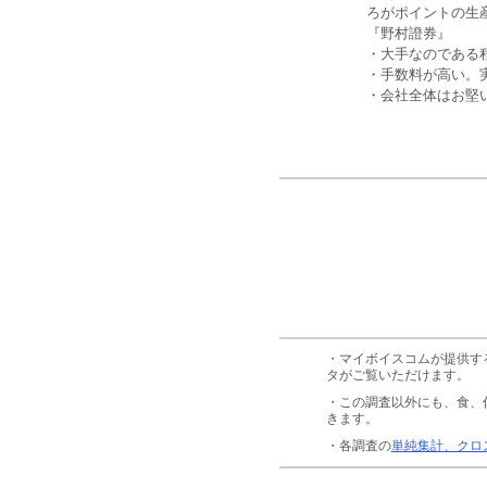
ろがポイントの生
『野村證券』
・大手なのである
・手数料が高い。
・会社全体はお堅
・マイボイスコムが提供す
タがご覧いただけます。
・この調査以外にも、食、
きます。
・各調査の
単純集計、クロ