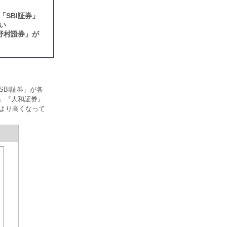
SBI証券」
い
野村證券」が
BI証券」が各
券』『大和証券』
層より高くなって