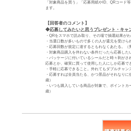
「対象商品を買う」「応募用紙やID、QRコード
ます。
【回答者のコメント】
◆
応募してみたいと思うプレゼント・キャンペ
・QRをスマホで読み取り、その場で抽選結果がわ
・当選口数が多いもので多くの人が還元を受けられ
・応募回数が規定に達するともれなくあたる。（男
・対象商品購入を伴わない条件だったら応募したい
・パッケージに付いているシールだと時々剥がさ
応募とか、確実に買って使用した人にしか応募でき
・手軽に応募できること。外れてもダブルチャンス
・応募すれば全員当たる、かつ景品がそれなりに
歳）
・いつも購入している商品が対象で、ポイントカ
歳）