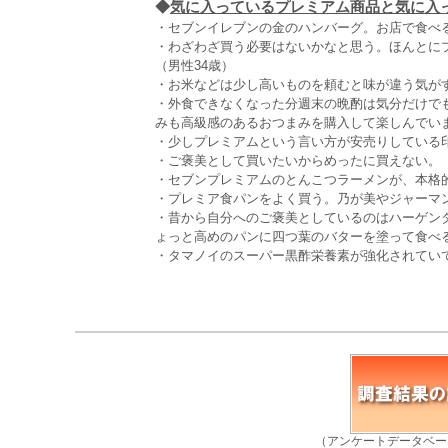
◆
気に入っているプレミアム商品と気に入っ
・セブンイレブンの金のハンバーグ。お店で食べる
・わざわざ買う必要はないかなと思う。ほんとに
（男性34歳）
・お米などは少し高いものを頼むと味が違う気がす
・外食できなくなった分週末の晩酌は気分だけで
みも高級感のあるおつまみを購入して楽しんでいま
・少しプレミアムという言い方が安売りしている印
・ご褒美として買いたいからめったに買えない。（
・セブンプレミアムのとんこつラーメンが、本格的
・プレミア食パンをよく買う。乃が美やジャーマ
・昔から自分へのご褒美としているのはハーゲン
ょっと高めのパンに四つ葉のバターを塗って食べる
・タマノイのスーパー黒酢栄養素が強化されていて
（アンケートデータベー