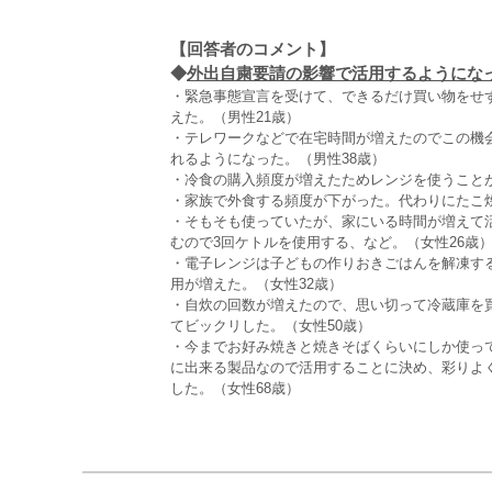
【回答者のコメント】
◆
外出自粛要請の影響で活用するようになっ
・緊急事態宣言を受けて、できるだけ買い物をせ
えた。（男性21歳）
・テレワークなどで在宅時間が増えたのでこの機
れるようになった。（男性38歳）
・冷食の購入頻度が増えたためレンジを使うことが
・家族で外食する頻度が下がった。代わりにたこ焼
・そもそも使っていたが、家にいる時間が増えて
むので3回ケトルを使用する、など。（女性26歳
・電子レンジは子どもの作りおきごはんを解凍す
用が増えた。（女性32歳）
・自炊の回数が増えたので、思い切って冷蔵庫を
てビックリした。（女性50歳）
・今までお好み焼きと焼きそばくらいにしか使っ
に出来る製品なので活用することに決め、彩りよ
した。（女性68歳）