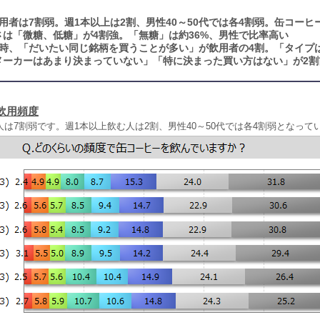
用者は7割弱。週1本以上は2割、男性40～50代では各4割弱。缶コーヒ
は「微糖、低糖」が4割強。「無糖」は約36%、男性で比率高い
時、「だいたい同じ銘柄を買うことが多い」が飲用者の4割。「タイプ
メーカーはあまり決まっていない」「特に決まった買い方はない」が2割
飲用頻度
は7割弱です。週1本以上飲む人は2割、男性40～50代では各4割弱となって