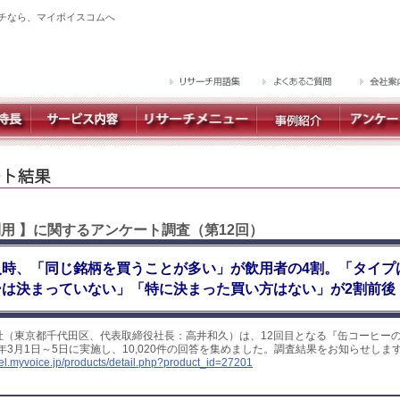
チなら、マイボイスコムへ
利用 】に関するアンケート調査（第12回）
入時、「同じ銘柄を買うことが多い」が飲用者の4割。「タイプ
ーは決まっていない」「特に決まった買い方はない」が2割前後
社（東京都千代田区、代表取締役社長：高井和久）は、12回目となる『缶コーヒー
1年3月1日～5日に実施し、10,020件の回答を集めました。調査結果をお知らせしま
yel.myvoice.jp/products/detail.php?product_id=27201