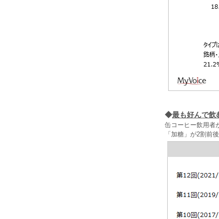
◆
最も好んで飲
缶コーヒー飲用者が
「加糖」が2割前