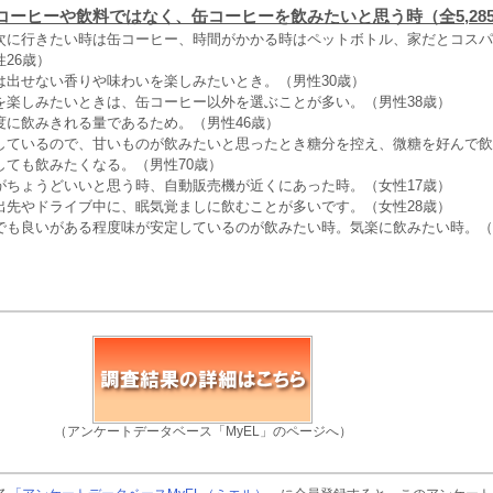
コーヒーや飲料ではなく、缶コーヒーを飲みたいと思う時（全5,28
次に行きたい時は缶コーヒー、時間がかかる時はペットボトル、家だとコスパ
26歳）
は出せない香りや味わいを楽しみたいとき。（男性30歳）
を楽しみたいときは、缶コーヒー以外を選ぶことが多い。（男性38歳）
度に飲みきれる量であるため。（男性46歳）
しているので、甘いものが飲みたいと思ったとき糖分を控え、微糖を好んで飲
しても飲みたくなる。（男性70歳）
がちょうどいいと思う時、自動販売機が近くにあった時。（女性17歳）
出先やドライブ中に、眠気覚ましに飲むことが多いです。（女性28歳）
でも良いがある程度味が安定しているのが飲みたい時。気楽に飲みたい時。（
（アンケートデータベース「MyEL」のページへ）