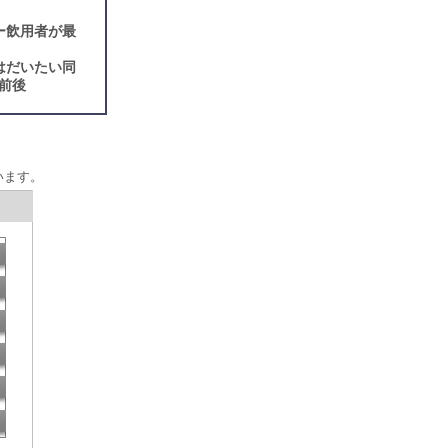
ー飲用者が最
はだいたい同
前後
います。