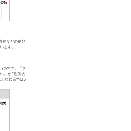
・微糖などの糖類
ています。
.7%です。「タ
い」が2割前後
以上飲む層では5