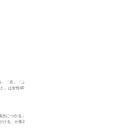
%、「爪」「ふ
と」は女性40
風呂につかる」
がける」が各2