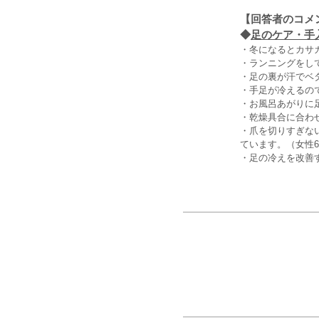
【回答者のコメ
◆
足のケア・手入
・冬になるとカサ
・ランニングをし
・足の裏が汗でベ
・手足が冷えるの
・お風呂あがりに
・乾燥具合に合わ
・爪を切りすぎな
ています。（女性6
・足の冷えを改善