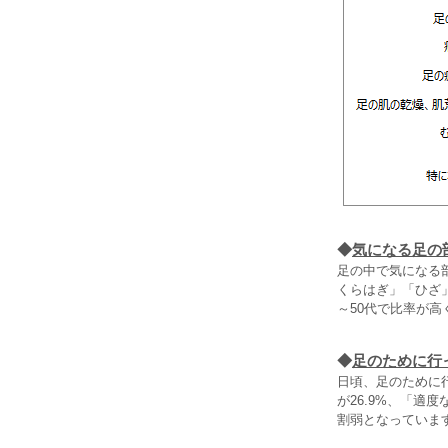
◆
気になる足の
足の中で気になる
くらはぎ」「ひざ
～50代で比率が高
◆
足のために行
日頃、足のために
が26.9%、「適
割弱となっていま