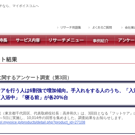
チなら、マイボイスコムへ
】に関するアンケート調査（第3回）
ケアを行う人は6割強で増加傾向。手入れをする人のうち、「入
「入浴中」「寝る前」が各20%台
社（東京都千代田区、代表取締役社長：高井和久）は、3回目となる『フットケア』
日～5日に実施し、10,014件の回答を集めました。調査結果をお知らせします。
yel.myvoice.jp/products/detail.php?product_id=27108