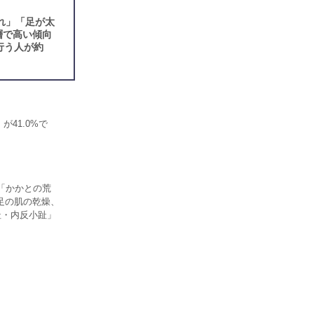
れ」「足が太
層で高い傾向
行う人が約
41.0%で
「かかとの荒
足の肌の乾燥、
趾・内反小趾」