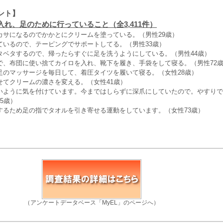
ント】
れ、足のために行っていること（全3,411件）
カサになるのでかかとにクリームを塗っている。（男性29歳）
ているので、テーピングでサポートしてる。（男性33歳）
タベタするので、帰ったらすぐに足を洗うようにしている。（男性44歳）
で、布団に使い捨てカイロを入れ、靴下を履き、手袋をして寝る。（男性72
足のマッサージを毎日して、着圧タイツを履いて寝る。（女性28歳）
せてクリームの濃さを変える。（女性41歳）
いように気を付けています。今まではしらずに深爪にしていたので。やすりで
5歳）
するため足の指でタオルを引き寄せる運動をしています。（女性73歳）
（アンケートデータベース「MyEL」のページへ）