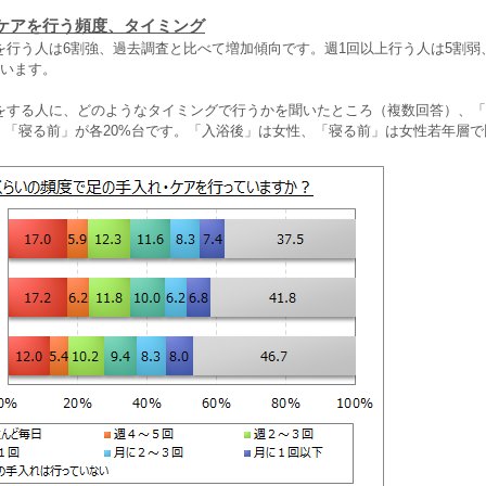
ケアを行う頻度、タイミング
を行う人は6割強、過去調査と比べて増加傾向です。週1回以上行う人は5割弱
ています。
をする人に、どのようなタイミングで行うかを聞いたところ（複数回答）、「
中」「寝る前」が各20%台です。「入浴後」は女性、「寝る前」は女性若年層