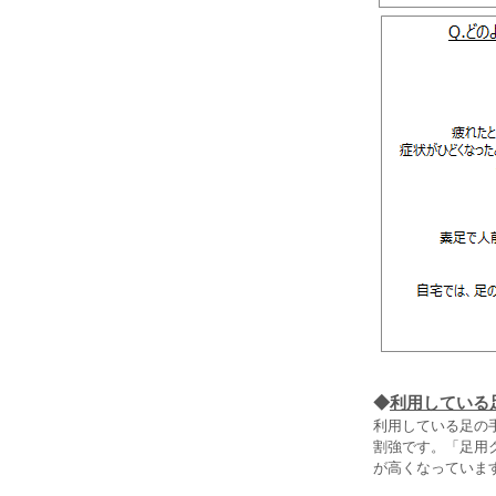
◆
利用している
利用している足の
割強です。「足用
が高くなっていま