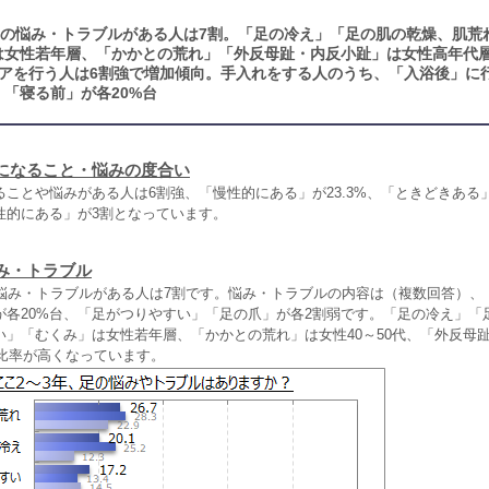
足の悩み・トラブルがある人は7割。「足の冷え」「足の肌の乾燥、肌荒
は女性若年層、「かかとの荒れ」「外反母趾・内反小趾」は女性高年代
アを行う人は6割強で増加傾向。手入れをする人のうち、「入浴後」に
」「寝る前」が各20%台
になること・悩みの度合い
ことや悩みがある人は6割強、「慢性的にある」が23.3%、「ときどきある」が
性的にある」が3割となっています。
み・トラブル
の悩み・トラブルがある人は7割です。悩み・トラブルの内容は（複数回答）、
が各20%台、「足がつりやすい」「足の爪」が各2割弱です。「足の冷え」「
い」「むくみ」は女性若年層、「かかとの荒れ」は女性40～50代、「外反母
で比率が高くなっています。