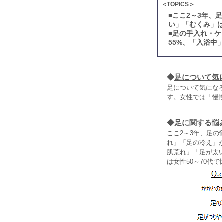
＜TOPICS＞
■
ここ2～3年、
い」「むくみ」
■
足の手入れ・ケ
55%、「入浴中
◆
足について気
足について気になる
す。女性では「慢
◆
足に関する悩
ここ2～3年、足
れ」「足の冷え」
肌荒れ」「足が太
は女性50～70代