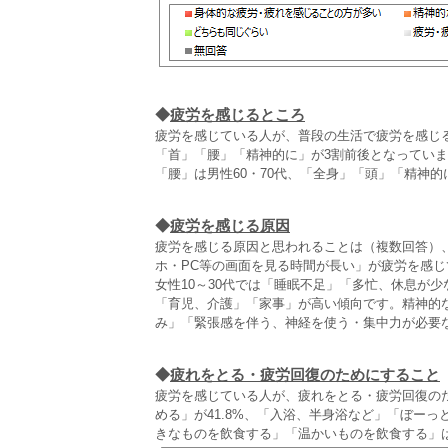
◆
疲労を感じるところ
疲労を感じている人が、普段の生活で疲労を感じ
「首」「腰」「精神的に」が3割前後となってい
「腰」は男性60・70代、「全身」「頭」「精神
◆
疲労を感じる原因
疲労を感じる原因と思われることは（複数回答）
ホ・PC等の画面を見る時間が長い」が疲労を感じ
女性10～30代では「睡眠不足」「多忙、休息が少
「育児、介護」「家事」が高い傾向です。精神的
み」「緊張感を伴う、神経を使う・集中力が必要
◆
疲れをとる・疲労回復のためにすること
疲労を感じている人が、疲れをとる・疲労回復のた
める」が41.8%、「入浴、半身浴など」「ぼー
きなものを飲食する」「温かいものを飲食する」