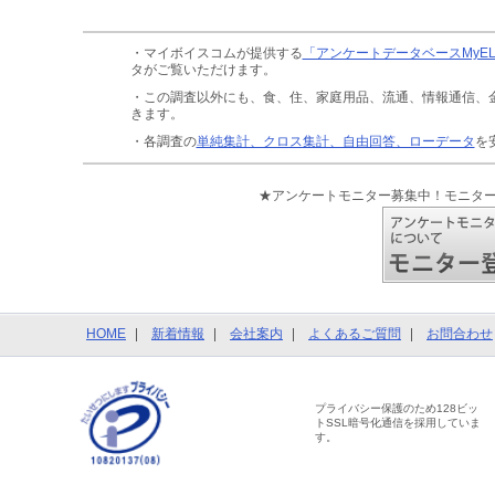
・マイボイスコムが提供する
「アンケートデータベースMyE
タがご覧いただけます。
・この調査以外にも、食、住、家庭用品、流通、情報通信、
きます。
・各調査の
単純集計、クロス集計、自由回答、ローデータ
を
★アンケートモニター募集中！モニタ
HOME
新着情報
会社案内
よくあるご質問
お問合わせ
プライバシー保護のため128ビッ
トSSL暗号化通信を採用していま
す。