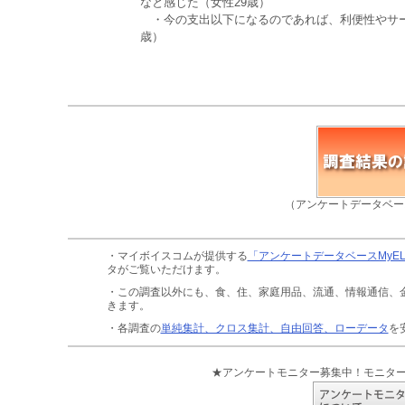
なと感じた（女性29歳）
・今の支出以下になるのであれば、利便性やサー
歳）
（アンケートデータベー
・マイボイスコムが提供する
「アンケートデータベースMyE
タがご覧いただけます。
・この調査以外にも、食、住、家庭用品、流通、情報通信、
きます。
・各調査の
単純集計、クロス集計、自由回答、ローデータ
を
★アンケートモニター募集中！モニタ