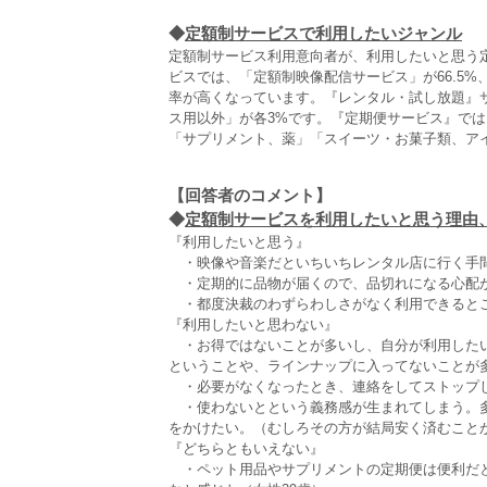
◆
定額制サービスで利用したいジャンル
定額制サービス利用意向者が、利用したいと思う
ビスでは、「定額制映像配信サービス」が66.5%
率が高くなっています。『レンタル・試し放題』サ
ス用以外」が各3%です。『定期便サービス』では
「サプリメント、薬」「スイーツ・お菓子類、アイ
【回答者のコメント】
◆
定額制サービスを利用したいと思う理由、
『利用したいと思う』
・映像や音楽だといちいちレンタル店に行く手間
・定期的に品物が届くので、品切れになる心配が
・都度決裁のわずらわしさがなく利用できるとこ
『利用したいと思わない』
・お得ではないことが多いし、自分が利用したい
ということや、ラインナップに入ってないことが多
・必要がなくなったとき、連絡をしてストップし
・使わないとという義務感が生まれてしまう。多
をかけたい。（むしろその方が結局安く済むことが
『どちらともいえない』
・ペット用品やサプリメントの定期便は便利だと