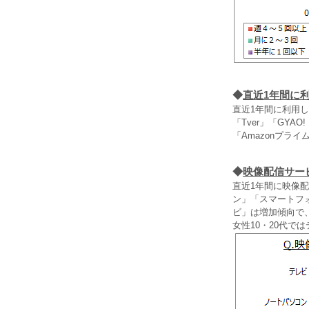
◆
直近1年間に
直近1年間に利用し
「Tver」「GYA
「Amazonプライ
◆
映像配信サー
直近1年間に映像
ン」「スマートフ
ビ」は増加傾向で
女性10・20代で