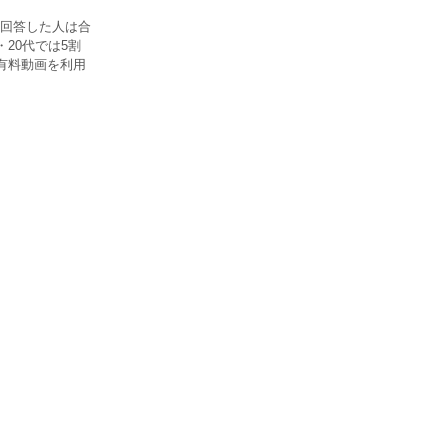
回答した人は合
・20代では5割
有料動画を利用