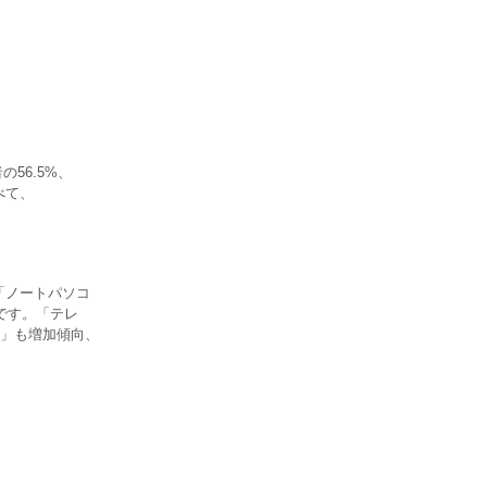
56.5%、
べて、
「ノートパソコ
です。「テレ
」も増加傾向、