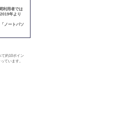
間利用者では
019年より
、「ノートパソ
べて約10ポイン
なっています。