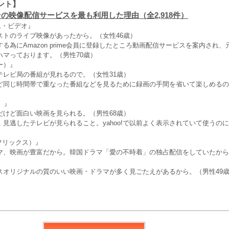
ント】
の映像配信サービスを最も利用した理由（全2,918件）
イム・ビデオ』
ストのライブ映像があったから。（女性46歳）
る為にAmazon prime会員に登録したところ動画配信サービスを案内され
ハマっております。（男性70歳）
ー）』
テレビ局の番組が見れるので。（女性31歳）
ど同じ時間帯で重なった番組などを見るために録画の手間を省いて楽しめるの
）』
だけど面白い映画を見られる。（男性68歳）
見逃したテレビが見られること。yahoo!で以前よく表示されていて使うの
ットフリックス）』
マ、映画が豊富だから。韓国ドラマ「愛の不時着」の独占配信をしていたから
スオリジナルの質のいい映画・ドラマが多く見ごたえがあるから。（男性49