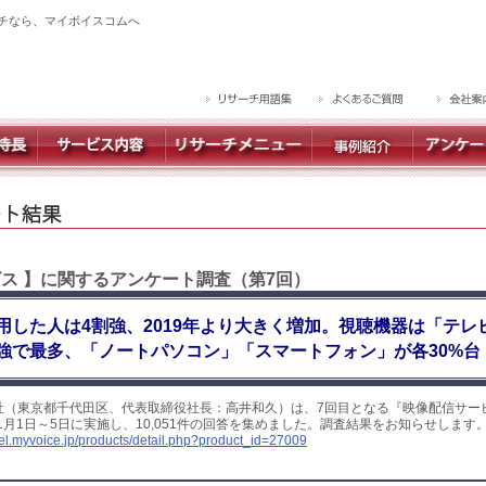
チなら、マイボイスコムへ
ビス 】に関するアンケート調査（第7回）
用した人は4割強、2019年より大きく増加。視聴機器は「テレ
強で最多、「ノートパソコン」「スマートフォン」が各30%台
社（東京都千代田区、代表取締役社長：高井和久）は、7回目となる『映像配信サー
年1月1日～5日に実施し、10,051件の回答を集めました。調査結果をお知らせします
yel.myvoice.jp/products/detail.php?product_id=27009