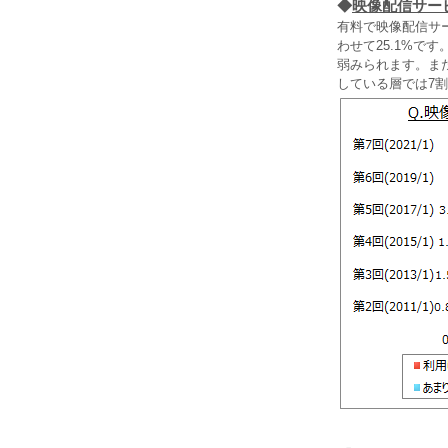
◆
映像配信サー
有料で映像配信サ
わせて25.1%で
弱みられます。ま
している層では7