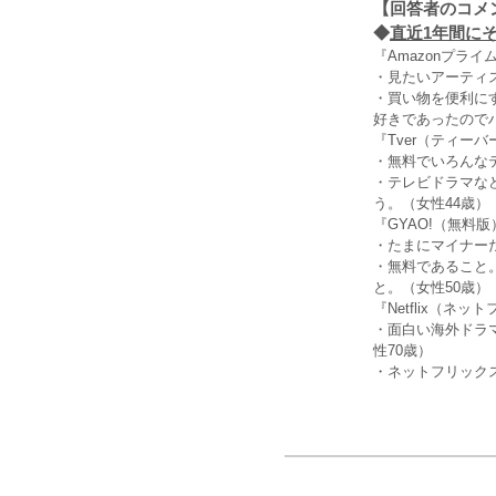
【回答者のコメ
◆
直近1年間にそ
『Amazonプラ
・見たいアーティ
・買い物を便利にす
好きであったので
『Tver（ティーバ
・無料でいろんな
・テレビドラマな
う。（女性44歳）
『GYAO!（無料版
・たまにマイナー
・無料であること。
と。（女性50歳）
『Netflix（ネ
・面白い海外ドラ
性70歳）
・ネットフリック