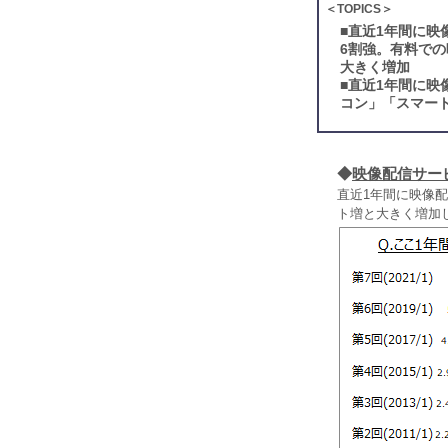
＜TOPICS＞
■
直近1年間に映
6割強。有料での
大きく増加
■
直近1年間に映
コン」「スマー
◆
映像配信サー
直近1年間に映像配
ト増と大きく増加