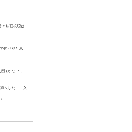
、元々映画視聴は
で便利だと思
に抵抗がないこ
加入した。（女
歳）