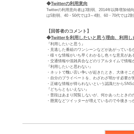
◆
Twitterの利用意向
Twitterの利用意向者は3割弱、2014年以降増
は5割弱、40・50代では3～4割、60・70代で
【回答者のコメント】
◆
Twitterを利用したいと思う理由、利用し
『利用したいと思う』
・見逃した番組のワンシーンなどがあがっているか
・様々な情報がいち早くわかるし色々な意見があ
・交通情報や混雑具合などのリアルタイムで情報が
『利用したいと思わない』
・ネットで醜い言い争いが起きたとき、大体そこが
・自分のプライベートを、わざわざ明かす必要が無
・正確な情報が得られないという認識だからSNS
『どちらともいえない』
・普段はあまり閲覧しないが、何かあったときのた
・懸賞などツイッターが増えているので今後きっか