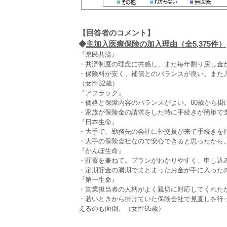
【回答者のコメント】
◆
主加入医療保険の加入理由（全5,375件）
『県民共済』
・共済制度の理念に共感し、また毎年割り戻し金が
・保険料が安く、補償とのバランスが良い。また
（女性52歳）
『アフラック』
・価格と保障内容のバランスがよい。60歳から掛
・家族が保険金の請求をした時に手続きが簡単で支
『日本生命』
・大手で、勤務先の会社に外交員が来て手続きを行
・大手の保険会社なので安心できると思ったから。
『かんぽ生命』
・貯蓄を兼ねて。プランがわかりやすく、申し込み
・定期貯金の満期でまとまったお金が手に入ったの
『第一生命』
・営業担当者の人柄がよく親切に対応してくれたか
・若いときから掛けていた保険会社で見直しを行
えるのも面倒。（女性65歳）