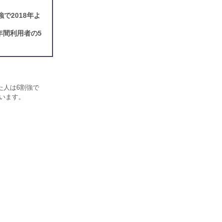
で2018年よ
年間利用者の5
た人は6割強で
ています。