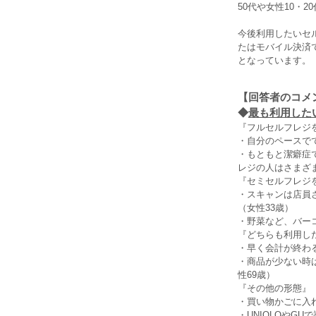
50代や女性10・
今後利用したいセ
たはモバイル決済で
となっています。
【回答者のコメ
◆
最も利用したい
『フルセルフレジ
・自分のペースで
・もともと潔癖症
レジの人はさまざ
『セミセルフレジ
・スキャンは店員
（女性33歳）
・野菜など、バー
『どちらも利用し
・早く会計が終わ
・商品が少ない時
性69歳）
『その他の形態』
・買い物かごに入
・UNIQLOやG