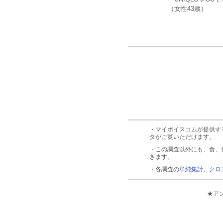
（女性43歳）
・マイボイスコムが提供す
タがご覧いただけます。
・この調査以外にも、食、
きます。
・各調査の
単純集計、クロ
★ア