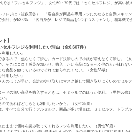
20代では「フルセルフレジ」、女性60・70代では「セミセルフレジ」が高い傾
ルフレジは（複数回答）、「客自身が商品を専用レジにのせると自動スキャン
会計」が52.0%、「客自身が、レジで商品を1つずつスキャンし、精算機で会計
ント】
セルフレジを利用したい理由（全6,607件）
を利用したい』
できるので、焦らなくて済む。カード決済なので小銭が増えなくて済む。（女
で、そこにコロナ感染が加わり、購入したい商品になるべく他の人が触れない
まな食品を触っているのでそれで触られたくない。（女性53歳）
を利用したい』
さんのほうが早い。会計のやり取りはマスク越しで聞き取りにくいのでセルフ
コードの無い商品を購入するときは、セミセルフのほうが便利。（男性65歳
たい』
るのであればどちらとも利用したいから。（女性35歳）
は、すべて自分で行うフルセルフ。商品が多い場合は、セミセルフ。トラブル
れたままで価格を読み取ってくれるレジを利用したい。（男性70歳）
Uで導入されているレジは使い勝手がいいので、あの形態であれば常に使用した