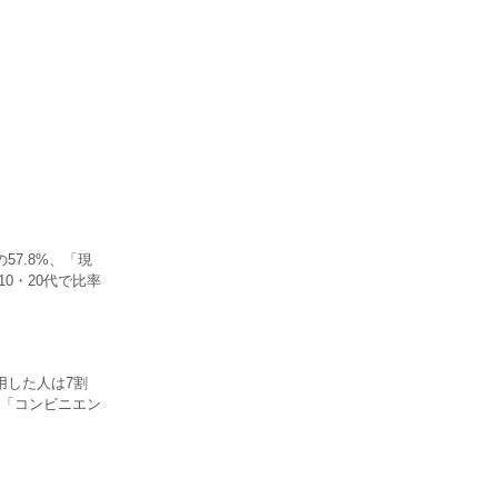
7.8%、「現
10・20代で比率
用した人は7割
、「コンビニエン