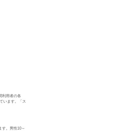
間利用者の各
っています。「ス
す。男性10～