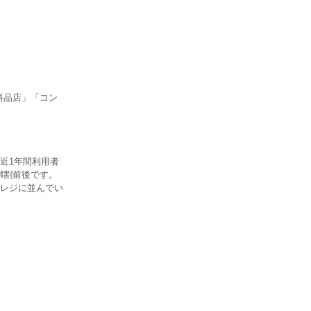
料品店」「コン
近1年間利用者
4割前後です。
レジに並んでい