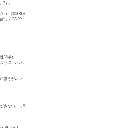
向です。
され、精算機ま
」が35.9%
性68歳）
ようにしたい。
のほうがいい。
）
が少ない。（男
いと思います。