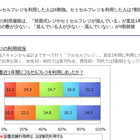
ルセルフレジを利用した人は6割強。セミセルフレジを利用した人は7割強
の利用場面は、「対面式レジやセミセルフレジが混んでいる」が直近1
のの数が少ない」「並んでいる人が少ない・混んでいない」が4割前後
ジの利用状況
品スキャンから会計まですべて行う「フルセルフレジ」。直近1年間に利用し
比率が高く、女性10～40代では各70%台、男性60・70代では5割弱となっ