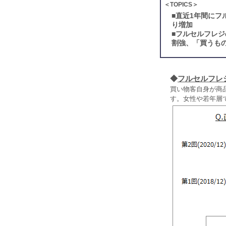
＜TOPICS＞
■
直近1年間にフ
り増加
■
フルセルフレジ
割強、「買うも
◆
フルセルフレ
買い物客自身が商
す。女性や若年層で