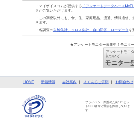
・マイボイスコムが提供する
「アンケートデータベースMyE
タがご覧いただけます。
・この調査以外にも、食、住、家庭用品、流通、情報通信、
きます。
・各調査の
単純集計、クロス集計、自由回答、ローデータ
を
★アンケートモニター募集中！モニタ
HOME
新着情報
会社案内
よくあるご質問
お問合わせ
プライバシー保護のため128ビッ
トSSL暗号化通信を採用していま
す。