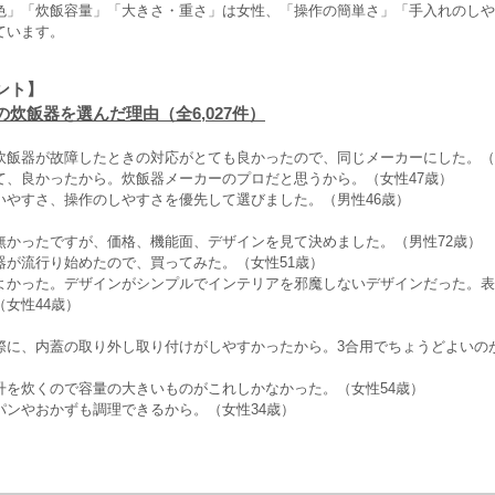
色」「炊飯容量」「大きさ・重さ」は女性、「操作の簡単さ」「手入れのしや
ています。
ント】
炊飯器を選んだ理由（全6,027件）
』
炊飯器が故障したときの対応がとても良かったので、同じメーカーにした。（
て、良かったから。炊飯器メーカーのプロだと思うから。（女性47歳）
いやすさ、操作のしやすさを優先して選びました。（男性46歳）
無かったですが、価格、機能面、デザインを見て決めました。（男性72歳）
器が流行り始めたので、買ってみた。（女性51歳）
よかった。デザインがシンプルでインテリアを邪魔しないデザインだった。表
女性44歳）
』
際に、内蓋の取り外し取り付けがしやすかったから。3合用でちょうどよいの
升を炊くので容量の大きいものがこれしかなかった。（女性54歳）
パンやおかずも調理できるから。（女性34歳）