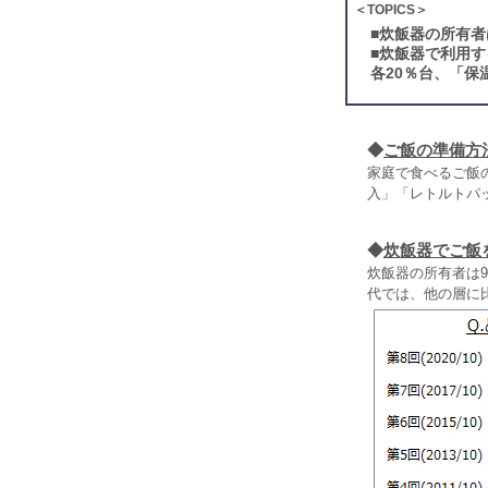
＜TOPICS＞
■
炊飯器の所有者
■
炊飯器で利用す
各20％台、「保
◆
ご飯の準備方
家庭で食べるご飯
入」「レトルトパ
◆
炊飯器でご飯
炊飯器の所有者は9
代では、他の層に