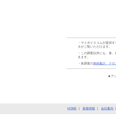
・マイボイスコムが提供す
タがご覧いただけます。
・この調査以外にも、食、
きます。
・各調査の
単純集計、クロ
★ア
HOME
新着情報
会社案内