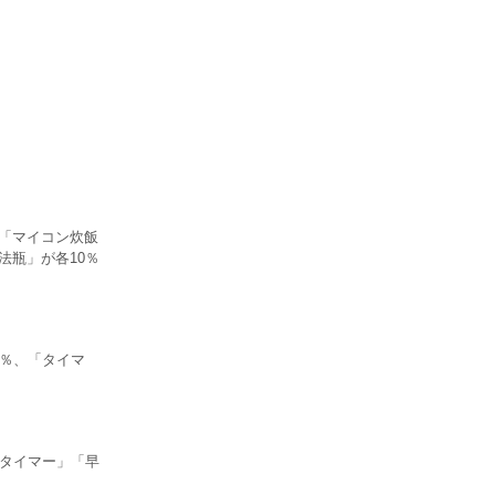
、「マイコン炊飯
法瓶」が各10％
9％、「タイマ
「タイマー」「早