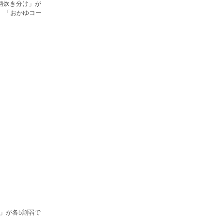
柄炊き分け」が
。「おかゆコー
」が各5割弱で