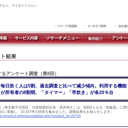
チなら、マイボイスコムへ
関するアンケート調査（第8回）
を毎日炊く人は5割、過去調査と比べて減少傾向。利用する機能
が所有者の8割弱、「タイマー」「早炊き」が各20％台
社（東京都千代田区、代表取締役社長：高井和久）は、8回目となる『炊飯器』に関
～5日に実施し、10,167件の回答を集めました。調査結果をお知らせします。
yel.myvoice.jp/products/detail.php?product_id=26705