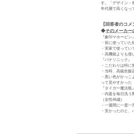
す。「デザイン・
年代層で高くなっ
【回答者のコメ
◆
そのメーカーの
『象印マホービン
・前に使っていた
・実家で使ってい
・高機能よりも使
『パナソニック』
・こだわりは特に
・当時、高級炊飯
・黒い色がかっこ
って見やすかった（
『タイガー魔法瓶
・内蓋を毎日洗う
（女性46歳）
・一週間に一度一
・安かったのと、