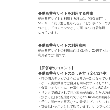
◆
動画共有サイトを利用する理由
動画共有サイトを利用する理由は（複数回答）、
54.6％、「繰り返し見られる」「ピンポイント
つぶし」「コンテンツとして面白い」は若年層、
なっています。
◆
動画共有サイトの利用意向
動画共有サイトの利用意向は72.4％、2018年
利用者では1割です。
【回答者のコメント】
◆
動画共有サイトの楽しみ方（全4,327件）
・茶の間のテレビのように日常の一部になっている
・ゲーム実況動画では自分も同時にプレイしている
・食事中はもちろん、仕事中や筋トレ中のBGMと
・リンクで飛ばされて見た動画が面白いとその方面
・決まった日に配信されているYoutuberの動画
・子供に聞かせる童謡などの音楽をプレイリストに
・英会話レッスンとして観ています。いつでもど