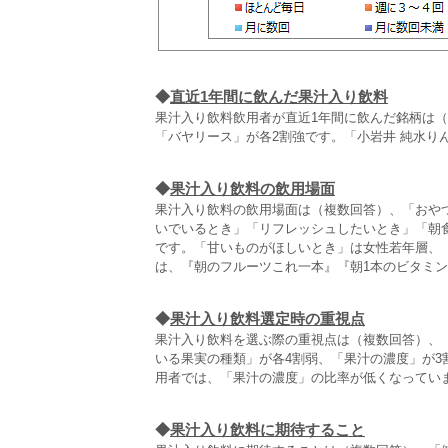
◆
直近1年間に飲んだ果汁入り飲料
果汁入り飲料飲用者が直近1年間に飲んだ銘柄は
「バヤリース」が各2割強です。「小岩井 純水り
◆
果汁入り飲料の飲用場面
果汁入り飲料の飲用場面は（複数回答）、「おや
いでいるとき」「リフレッシュしたいとき」「朝
です。「甘いものがほしいとき」は女性若年層、「
は、『朝のフルーツこれ一本』『朝1本のビタミン
◆
果汁入り飲料選定時の重視点
果汁入り飲料を選ぶ際の重視点は（複数回答）、
いる果実の種類」が各4割弱、「果汁の濃度」が3
用者では、「果汁の濃度」の比率が低くなってい
◆
果汁入り飲料に期待すること