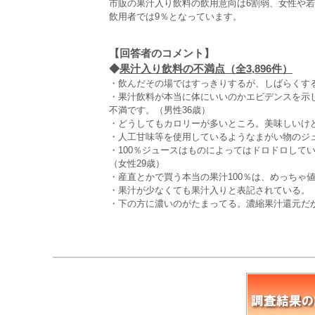
市販の果汁入り飲料の飲用意向は6割弱、女性や
飲用者では9％となっています。
【回答者のコメント】
◆
果汁入り飲料の不満点（全3,896件）
・飲んだその場ではすっきりするが、しばらくする
・果汁飲料が本当に体にいいのかエビデンスを示
不満です。（男性36歳）
・どうしてもカロリーが多いところ。美味しいけど
・人工甘味等を使用しているようなまがい物のジュ
・100％ジュースはものによってはドロドロして
（女性29歳）
・産直とかで買う本当の果汁100％は、めっちゃ
・果汁が少なくても果汁入りと表記されている。（
・下の方に濃いのがたまってる。濃縮果汁還元だか