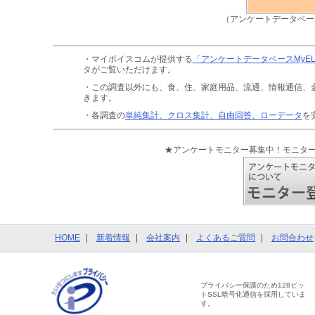
（アンケートデータベー
・マイボイスコムが提供する
「アンケートデータベースMyE
タがご覧いただけます。
・この調査以外にも、食、住、家庭用品、流通、情報通信、
きます。
・各調査の
単純集計、クロス集計、自由回答、ローデータ
を
★アンケートモニター募集中！モニタ
HOME
新着情報
会社案内
よくあるご質問
お問合わせ
プライバシー保護のため128ビッ
トSSL暗号化通信を採用していま
す。