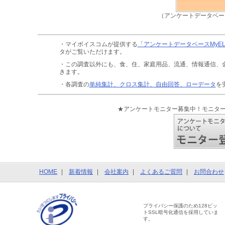
（アンケートデータベー
・マイボイスコムが提供する
「アンケートデータベースMyE
タがご覧いただけます。
・この調査以外にも、食、住、家庭用品、流通、情報通信、
きます。
・各調査の
単純集計、クロス集計、自由回答、ローデータ
を
★アンケートモニター募集中！モニタ
HOME
新着情報
会社案内
よくあるご質問
お問合わせ
プライバシー保護のため128ビッ
トSSL暗号化通信を採用していま
す。