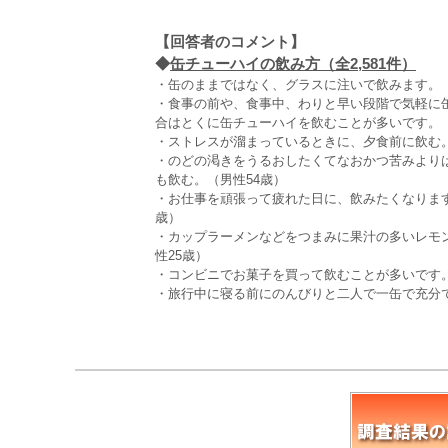
【回答者のコメント】
◆
缶チューハイの飲み方（全2,581件）
・缶のままではなく、グラスに注いで飲みます。（
・食事の前や、食事中、わりと早い段階で気軽に
合はとくに缶チューハイを飲むことが多いです。（
・ストレスが溜まっているときに、夕食前に飲む。
・のどの渇きをうるおしたくてなおかつ苦みより
も飲む。（男性54歳）
・お仕事を頑張って疲れた日に、飲みたくなりま
歳）
・カップラーメンなどをつまみに果汁の多いレモ
性25歳）
・コンビニでお菓子を買って飲むことが多いです。
・旅行中に寝る前にのんびりと二人で一缶で充分で