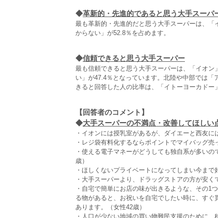
◆
革新的・先進的であると思う大手スーパ
最も革新的・先進的だと思う大手スーパーは、「イオ
からない」が52.8％を占めます。
◆
信頼できると思う大手スーパー
最も信頼できると思う大手スーパーは、「イオン」が
い」が47.4％となっています。北陸や中部では
きると回答した人の比率は、「イトーヨーカドー
【回答者のコメント】
◆
大手スーパーの不満点・改善してほしい点（
・イオンには授乳室があるが、ダイエーと西友には
・レジ袋有料化するならポイントでマイバッグ売っ
・使える電子マネーがどうしても独自系が多いの
歳）
・ほしくないプライベートになってしまい今まで
・大手スーパーより、ドラッグストアの方が安くて
・自宅で簡単にお店の味が出きるような、その1
る物があると、お祝いを自宅でしたい時に、すぐ
あります。（女性42歳）
・人口が少ない地域の買い物難民支援のために、