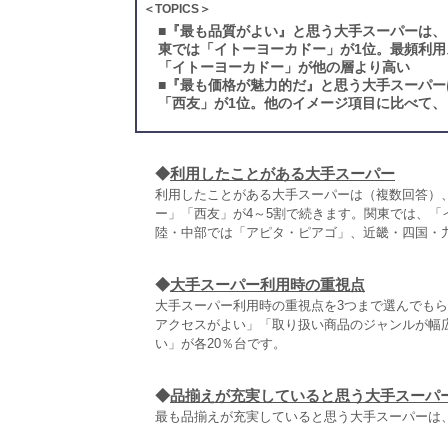
＜TOPICS＞
■
『最も品質がよい』と思う大手スーパーは、
東では「イトーヨーカドー」が1位。最頻利
「イトーヨーカドー」が他の層より高い
■
『最も価格が魅力的だ』と思う大手スーパー
「西友」が1位。他のイメージ項目に比べて、
◆
利用したことがある大手スーパー
利用したことがある大手スーパーは（複数回答）、
ー」「西友」が4～5割で続きます。関東では、「
陸・中部では「アピタ・ピアゴ」、近畿・四国・
◆
大手スーパー利用時の重視点
大手スーパー利用時の重視点を3つまで選んでもら
アクセスがよい」「取り扱い商品のジャンルが幅
い」が各20％台です。
◆
品揃えが充実していると思う大手スーパ
最も品揃えが充実していると思う大手スーパーは、「