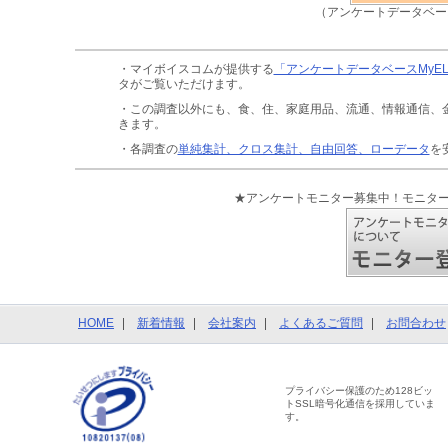
（アンケートデータベー
・マイボイスコムが提供する
「アンケートデータベースMyE
タがご覧いただけます。
・この調査以外にも、食、住、家庭用品、流通、情報通信、
きます。
・各調査の
単純集計、クロス集計、自由回答、ローデータ
を
★アンケートモニター募集中！モニタ
HOME
新着情報
会社案内
よくあるご質問
お問合わせ
プライバシー保護のため128ビッ
トSSL暗号化通信を採用していま
す。