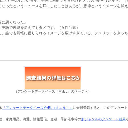
うにアピールしているが、手軽に利用できるためトラブルが多そうだから。（女
くなったというニュースを耳にしたことはあるが、悪徳というイメージを拭え
更に悪くなった』
。英語で表現を変えてもダメです。（女性43歳）
に、誰でも気軽に借りられるイメージを広げすぎている。デメリットをきっち
（アンケートデータベース「MyEL」のページへ）
る
「アンケートデータベースMyEL（ミエル）」
に会員登録すると、このアンケート
住、家庭用品、流通、情報通信、金融、季節催事等の
多ジャンルのアンケート結果