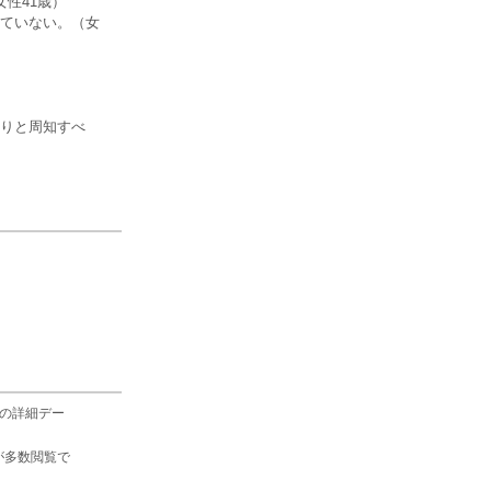
性41歳）
ていない。（女
りと周知すべ
の詳細デー
が多数閲覧で