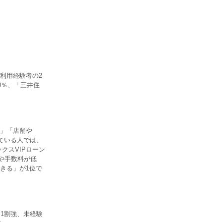
利用経験者の2
0％、「三井住
」「店舗や
ている人では、
クスVIPローン
や手数料が低
きる」が1位で
1割強、未経験