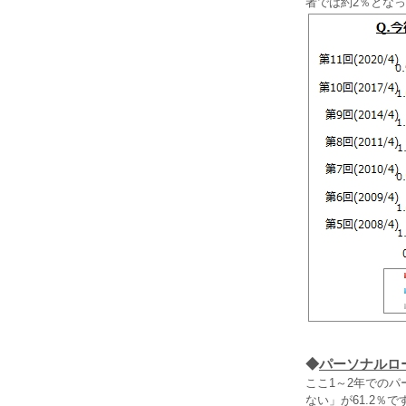
者では約2％とな
◆
パーソナルロ
ここ1～2年での
ない」が61.2