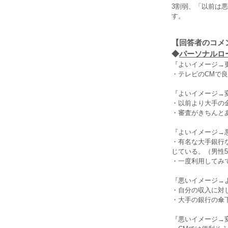
3割弱、「以前は
す。
【回答者のコメ
◆
パーソナルロ
『よいイメージ→
・テレビのCMで
『よいイメージ→
・以前より大手の
・審査がきちんと
『よいイメージ→
・有名な大手銀行
じている。（男性5
・一度利用してみ
『悪いイメージ→
・自分の収入に対
・大手の銀行の傘
『悪いイメージ→