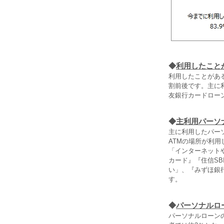
◆
利用したこと
利用したことがあ
割前後です。主に利
友銀行カードローン
◆
主利用パーソ
主に利用したパー
ATMの場所が利
「インターネット
カード』『住信S
い」、『みずほ銀
す。
◆
パーソナルロ
パーソナルローン