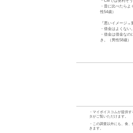
・CMでは便利そ
・昔に比べたらよ
性54歳）
『悪いイメージ→
・借金はよくない
・借金は借金なの
き。（男性58歳）
・マイボイスコムが提供す
タがご覧いただけます。
・この調査以外にも、食、
きます。