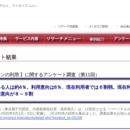
チなら、マイボイスコムへ
ーンの利用 】に関するアンケート調査（第11回）
る人は約4％。利用意向は6％、現在利用者では６割弱。現在
用意向が８～９割
社（東京都千代田区、代表取締役社長：高井和久）は、11回目となる『パーソナル
2020年4月1日～5日に実施し、10,245件の回答を集めました。調査結果をお知ら
yel.myvoice.jp/products/detail.php?product_id=26108