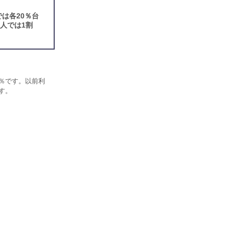
は各20％台
人では1割
7％です。以前利
す。