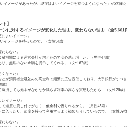
悪いイメージがあったが、現在はよいイメージを持つようになった」が2割弱
ント】
ーンに対するイメージが変化した理由、変わらない理由 （全5,661
更によいイメージ』
良いイメージを持ったので。（女性54歳）
変わらない』
金融機関による運営会社が増えたので安心感が増した。（男性47歳）
あり、無理のない金額を提示してくれる。（女性67歳）
悪くなった』
などが消費者金融並みの高金利で頻繁に広告宣伝しており、大手銀行がすべき
0歳）
て返済しても元本がなかなか減らず利率の高さを実感したから。（女性29歳
よいイメージ』
して過度な貸し付けがなく、低金利で借りれるから。（男性45歳）
下に入ったり、節度を持って利用するよう勧めたりしているので。（女性39
変わらない』