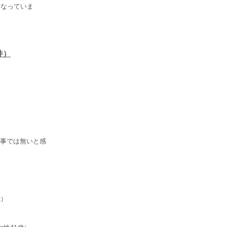
となっていま
件）
事では無いと感
）
歳）