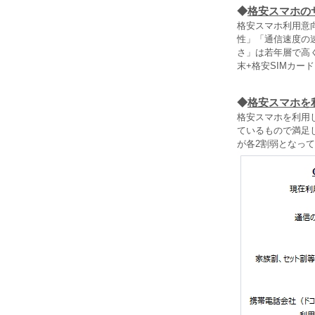
◆
格安スマホの
格安スマホ利用意
性」「通信速度の
さ」は若年層で高く
末+格安SIMカ
◆
格安スマホを
格安スマホを利用
ているもので満足
が各2割弱となっ