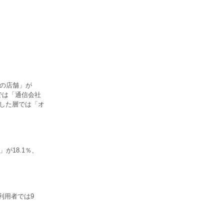
社の店舗」が
層では「通信会社
入した層では「オ
が18.1％、
利用者では9