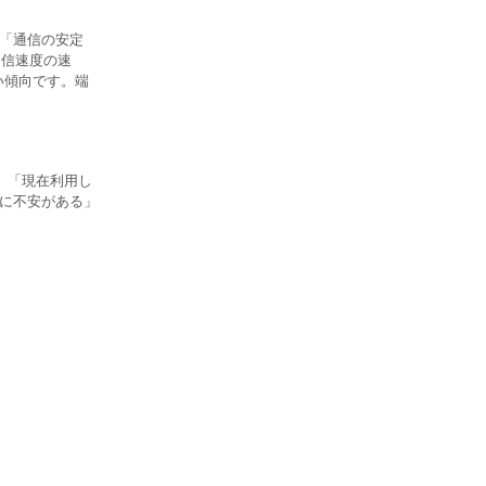
、「通信の安定
通信速度の速
い傾向です。端
、「現在利用し
度に不安がある」