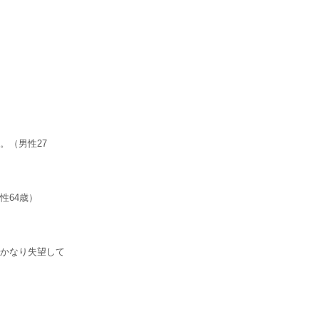
。（男性27
性64歳）
）
かなり失望して