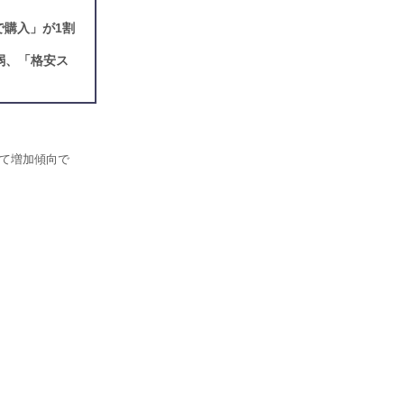
で購入」が1割
弱、「格安ス
べて増加傾向で