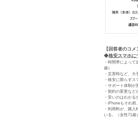
【回答者のコメ
◆
格安スマホにつ
・時間帯によって
歳）
・災害時など、大
・格安に限らずス
・サポート体制が
・契約の変更など
・安いのはわかる
・iPhoneもそ
・利用料が、購入
いる。（女性71歳