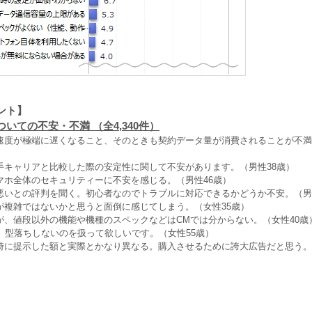
ント】
いての不安・不満 （全4,340件）
速度が極端に遅くなること、そのときも契約データ量が消費されることが不満
手キャリアと比較した際の安定性に関して不安があります。（男性38歳）
マホ全体のセキュリティーに不安を感じる。（男性46歳）
悪いとの評判を聞く。初心者なのでトラブルに対応できるかどうか不安。（男
が複雑ではないかと思うと面倒に感じてしまう。（女性35歳）
が、値段以外の機能や機種のスペックなどはCMでは分からない。（女性40歳
れ程、型落ちしないのを扱って欲しいです。（女性55歳）
時に提示した額と実際とかなり異なる。購入させるために誇大広告だと思う。
）