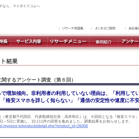
チなら、マイボイスコムへ
】に関するアンケート調査（第６回）
％で増加傾向。非利用者の利用していない理由は、「利用して
、「格安スマホを詳しく知らない」「通信の安定性や速度に不
社（東京都千代田区、代表取締役社長：高井和久）は、６回目となる『格安スマホ』
月1日～5日に実施し、10,111件の回答を集めました。調査結果をお知らせします。
yel.myvoice.jp/products/detail.php?product_id=26008