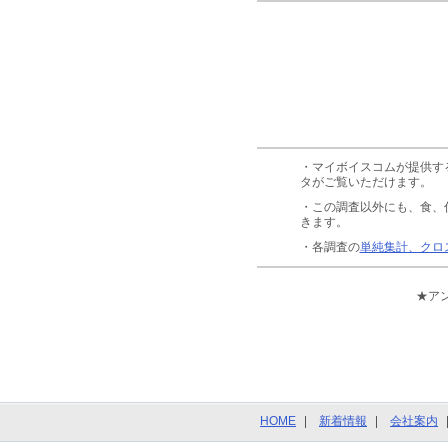
・マイボイスコムが提供す
タがご覧いただけます。
・この調査以外にも、食、
きます。
・各調査の
単純集計、クロ
★ア
HOME
新着情報
会社案内