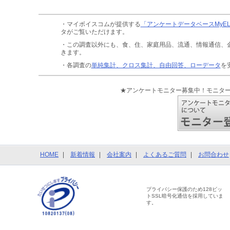
・マイボイスコムが提供する
「アンケートデータベースMyE
タがご覧いただけます。
・この調査以外にも、食、住、家庭用品、流通、情報通信、
きます。
・各調査の
単純集計、クロス集計、自由回答、ローデータ
を
★アンケートモニター募集中！モニタ
HOME
新着情報
会社案内
よくあるご質問
お問合わせ
プライバシー保護のため128ビッ
トSSL暗号化通信を採用していま
す。