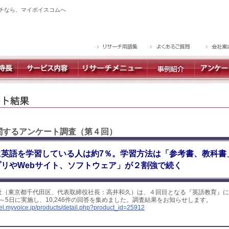
チなら、マイボイスコムへ
に関するアンケート調査（第４回）
に英語を学習している人は約7％。学習方法は「参考書、教科書
リやWebサイト、ソフトウェア」が２割強で続く
社（東京都千代田区、代表取締役社長：高井和久）は、４回目となる『英語教育』に
日～5日に実施し、10,246件の回答を集めました。調査結果をお知らせします。
yel.myvoice.jp/products/detail.php?product_id=25912