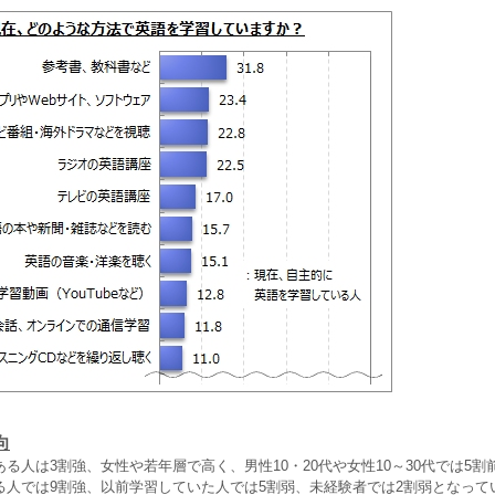
向
る人は3割強、女性や若年層で高く、男性10・20代や女性10～30代では5割
る人では9割強、以前学習していた人では5割弱、未経験者では2割弱となって