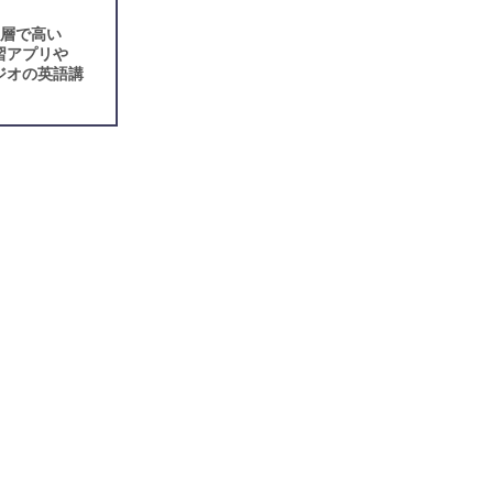
年層で高い
習アプリや
ジオの英語講
。