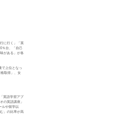
行に行く」「英
0％台、「自己
味がある」が各
後で上位となっ
資格取得」、女
、「英語学習アプ
ジオの英語講座」
ールや留学以
む」の比率が高