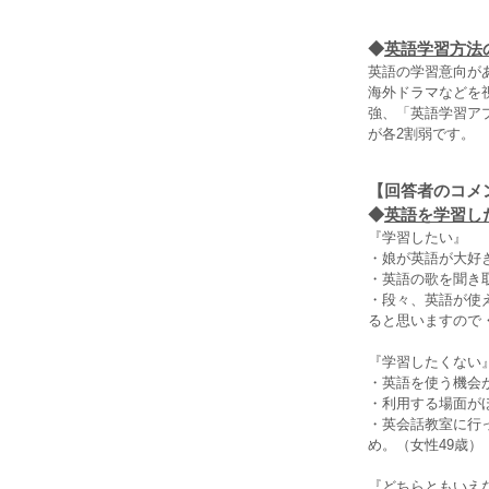
◆
英語学習方法
英語の学習意向が
海外ドラマなどを
強、「英語学習ア
が各2割弱です。
【回答者のコメ
◆
英語を学習した
『学習したい』
・娘が英語が大好
・英語の歌を聞き
・段々、英語が使
ると思いますので
『学習したくない
・英語を使う機会
・利用する場面が
・英会話教室に行
め。（女性49歳）
『どちらともいえ