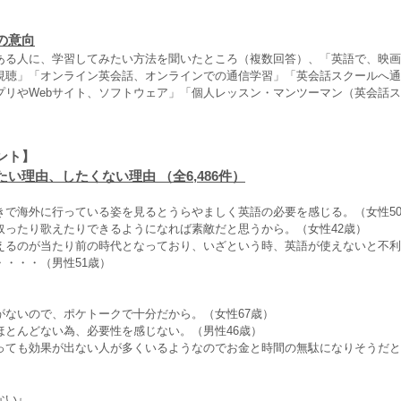
の意向
ある人に、学習してみたい方法を聞いたところ（複数回答）、「英語で、映画
視聴」「オンライン英会話、オンラインでの通信学習」「英会話スクールへ通
プリやWebサイト、ソフトウェア」「個人レッスン・マンツーマン（英会話
ント】
い理由、したくない理由 （全6,486件）
きで海外に行っている姿を見るとうらやましく英語の必要を感じる。（女性5
取ったり歌えたりできるようになれば素敵だと思うから。（女性42歳）
えるのが当たり前の時代となっており、いざという時、英語が使えないと不利
・・・・（男性51歳）
』
がないので、ポケトークで十分だから。（女性67歳）
ほとんどない為、必要性を感じない。（男性46歳）
っても効果が出ない人が多くいるようなのでお金と時間の無駄になりそうだと
ない』