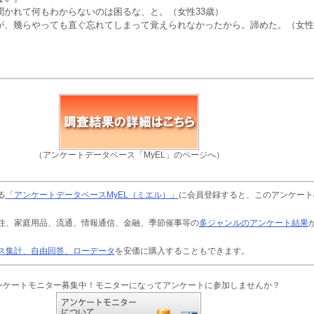
聞かれて何もわからないのは困るな、と。（女性33歳）
が、幾らやっても直ぐ忘れてしまって覚えられなかったから。諦めた。（女性
（アンケートデータベース「MyEL」のページへ）
る
「アンケートデータベースMyEL（ミエル）」
に会員登録すると、このアンケート
住、家庭用品、流通、情報通信、金融、季節催事等の
多ジャンルのアンケート結果
ス集計、自由回答、ローデータ
を安価に購入することもできます。
ンケートモニター募集中！モニターになってアンケートに参加しませんか？