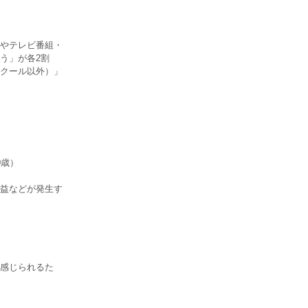
やテレビ番組・
う」が各2割
スクール以外）」
0歳）
益などが発生す
感じられるた