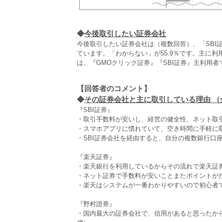
◆
今後取引したい証券会社
今後取引したい証券会社は（複数回答）、「SBI証
ています。「わからない」が55.9％です。主に
は、『GMOクリック証券』『SBI証券』主利用者
【回答者のコメント】
◆
その証券会社と主に取引している理由 （全2
『SBI証券』
・取引手数料が安いし、経営の健全性、ネット取引
・スマホアプリに慣れていて、空き時間に手軽に取
・SBI証券会社を経由すると、自分の複数銀行口
『楽天証券』
・楽天銀行を利用しているからその流れで楽天証券
・ネット証券で手数料が安いことまたポイントがた
・楽天はシステムが一番わかりやすいので初心者で
『野村證券』
・国内最大の証券会社で、信用があると思ったか