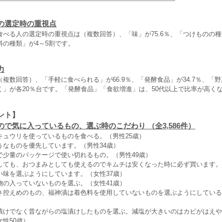
の選定時の重視点
食べる人の選定時の重視点は（複数回答）、「味」が75.6％、「つけものの
料の種類」が4～5割です。
力
複数回答）、「手軽に食べられる」が66.9％、「発酵食品」が34.7％、「
く」が各20％台です。「発酵食品」「食欲増進」は、50代以上で比率が高く
ント】
で気に入っているもの、選ぶ時のこだわり （全3,586件）
キュウリを使っているものを食べる。（男性25歳）
うなものを優先しています。（男性34歳）
で少量のパッケージで使い切れるもの。（男性49歳）
しても、おつまみとしても使えるのでキムチは安くなった時に必ず買います。
い味を選ぶようにしています。（女性37歳）
物の入っていないものを選ぶ。（女性41歳）
さ控えめのもの、福神漬は着色料を使用していないものを選ぶようにしている
漬けでなく昔ながらの塩漬けしたものを選ぶ。減塩が大きいのはカビがはえや
性50歳）