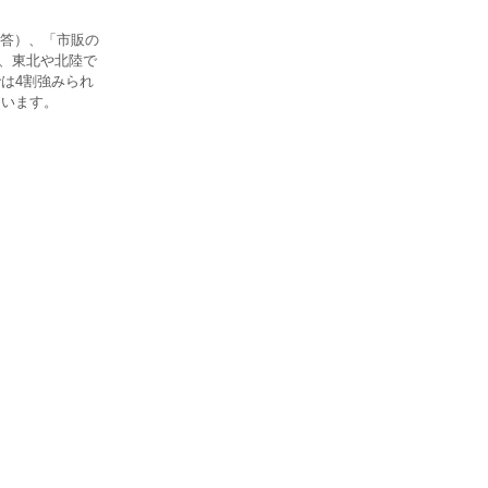
答）、「市販の
％、東北や北陸で
では4割強みられ
ています。