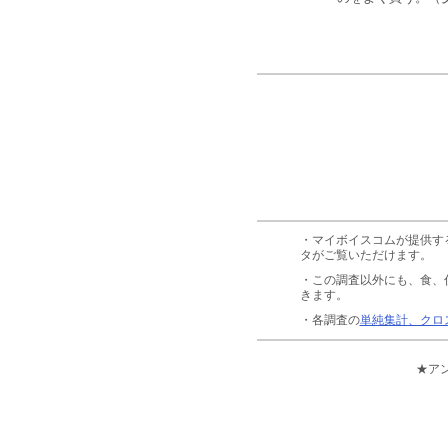
・マイボイスコムが提供す
タがご覧いただけます。
・この調査以外にも、食、
きます。
・各調査の
単純集計、クロ
★ア