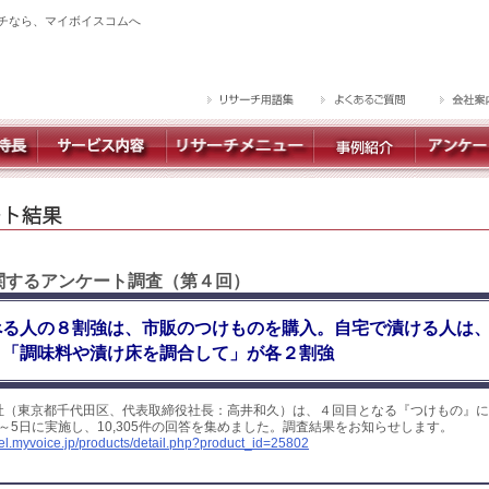
チなら、マイボイスコムへ
に関するアンケート調査（第４回）
べる人の８割強は、市販のつけものを購入。自宅で漬ける人は
」「調味料や漬け床を調合して」が各２割強
社（東京都千代田区、代表取締役社長：高井和久）は、４回目となる『つけもの』に
日～5日に実施し、10,305件の回答を集めました。調査結果をお知らせします。
yel.myvoice.jp/products/detail.php?product_id=25802