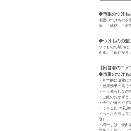
◆
市販のつけも
市販のつけものを
法」「価格」「材
◆
つけものの魅
つけものの魅力は（
きる」「保存がき
【回答者のコメ
◆
市販のつけもの
・基本的に漬物は
・健康効果の高そ
・一人暮らしなの
・ご飯のおかずと
・子供が食べやす
・できるだけ添加
・べったら漬は甘
歳）
・梅干しは、焼酎
のをよく買う。（女