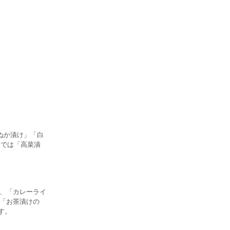
ぬか漬け」「白
州では「高菜漬
％、「カレーライ
」「お茶漬けの
す。