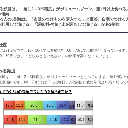
る頻度は、「週に2～3日程度」がボリュームゾーン。週1日以上食べる
少傾向
る人の8割強は、「市販のつけものを購入する」と回答。自宅でつける
を利用して漬ける」「調味料や漬け床を調合して漬ける」が各2割強
好度
は71.2％です。10～30代では各6割強、60・70代では8割弱となっていま
性10～30代では、「どちらともいえない」の比率が高くなっています。
べる頻度
頻度は、「週に2～3日程度」がボリュームゾーンとなっています。週1日以上
減少傾向です。60・70代では「ほぼ毎日」が2割強と他の年代より高くなって