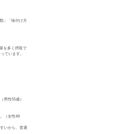
種類」「味付け方
野菜を多く摂取で
なっています。
（男性55歳）
。（女性49
すいから、普通