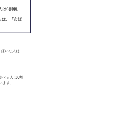
人は6割弱、
人は、「市販
す。嫌いな人は
食べる人は6割
います。