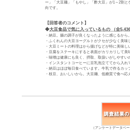
ー」「大豆麺」「もやし」「酢大豆」が1～2割
向です。
【回答者のコメント】
◆
大豆食品で気に入っているもの （全5,43
・納豆。腸の調子が良くなったように感じるから。
・ふくれんの大豆ヨーグルトがクセが少なく美味し
・大豆ミートの料理はから揚げなどが特に美味しい
・豆腐をステーキにすると表面がカリカリして美味
・味噌は健康にも良く、摂取、取扱いがしやすいの
・インスタントコーヒーに豆乳泡立ててから入れて
・納豆はほぼ毎日食べています。牛乳で作るカッ
・枝豆、おいしいから。大豆麺、低糖質で食べ応え
（アンケートデータベー