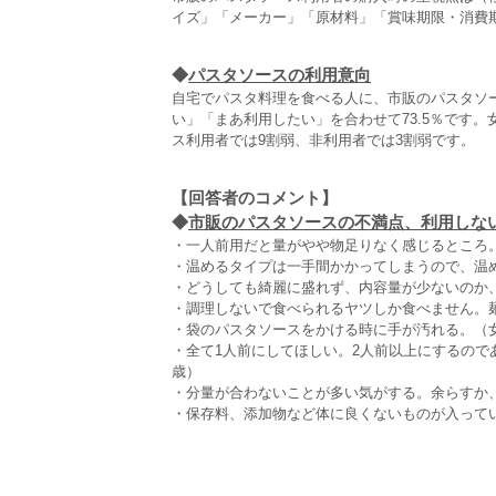
イズ」「メーカー」「原材料」「賞味期限・消費期
◆
パスタソースの利用意向
自宅でパスタ料理を食べる人に、市販のパスタソ
い」「まあ利用したい」を合わせて73.5％です。
ス利用者では9割弱、非利用者では3割弱です。
【回答者のコメント】
◆
市販のパスタソースの不満点、利用しない理
・一人前用だと量がやや物足りなく感じるところ。
・温めるタイプは一手間かかってしまうので、温め
・どうしても綺麗に盛れず、内容量が少ないのか、
・調理しないで食べられるヤツしか食べません。
・袋のパスタソースをかける時に手が汚れる。（女
・全て1人前にしてほしい。2人前以上にするので
歳）
・分量が合わないことが多い気がする。余らすか、
・保存料、添加物など体に良くないものが入ってい