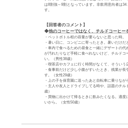
は8割強～9割となっています。非飲用意向者は34
す。
【回答者のコメント】
◆
他のコーヒーではなく、チルドコーヒーを飲
・ペットボトル程の容量が要らないと思った時。（
・暑い日に、コンビニに寄ったとき。暑いだけだ
・車内で食べるための昼食と一緒にデザートの代
が汚れたりなど手軽に食べれないけど、チルドコ
い。（男性38歳）
・喫茶店やカフェに行く時間がなくて、そういう店
・食事前だけど少し小腹がすいたとき、残業が長
す。（女性29歳）
・上の子を保育園に送ったあと自転車に乗りながら
・主人や友人とドライブしてる時や、話題のチル
歳）
・買物に出かけて帰るときに飲みたくなる。適度
いから。（女性50歳）