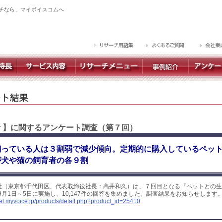
チなら、マイボイスコムへ
活 】に関するアンケート調査（第７回）
飼っている人は３割弱で減少傾向。定期的に購入しているペッ
が犬や猫の飼育者の各９割
社（東京都千代田区、代表取締役社長：高井和久）は、７回目となる『ペットとの生
年9月1日～5日に実施し、10,147件の回答を集めました。調査結果をお知らせします
yel.myvoice.jp/products/detail.php?product_id=25410