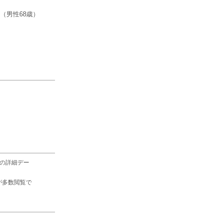
（男性68歳）
の詳細デー
が多数閲覧で