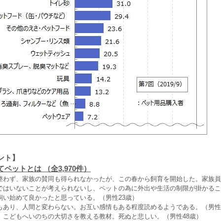
ント】
ペットとは （全3,970件）
整わず、家族の賛同も得られなかったが、この春から飼育を開始した。家族員
ではいないことが考えられないし、ペットの為に外出や生活の制限が掛かるこ
飼い始めて良かったと思っている。（男性23歳）
もあり、人間と変わらない。お互い感情もある程度読めるようである。（男性
。こどもへいのちの大切さを教える教材。死ぬと悲しい。（男性48歳）