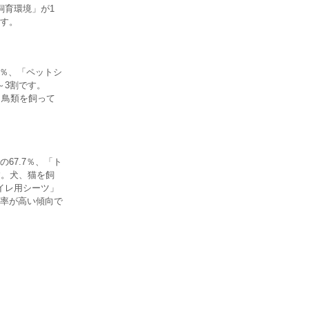
飼育環境」が1
す。
3％、「ペットシ
～3割です。
、鳥類を飼って
67.7％、「ト
す。犬、猫を飼
イレ用シーツ」
率が高い傾向で