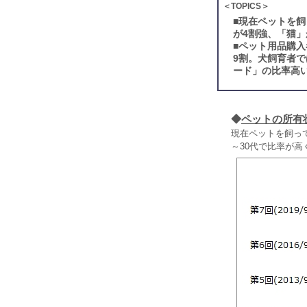
＜TOPICS＞
■
現在ペットを飼
が4割強、「猫」
■
ペット用品購入
9割。犬飼育者
ード」の比率高
◆
ペットの所有
現在ペットを飼って
～30代で比率が高