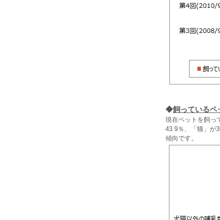
◆
飼っているペ
現在ペットを飼っ
43.9％、「猫」
傾向です。