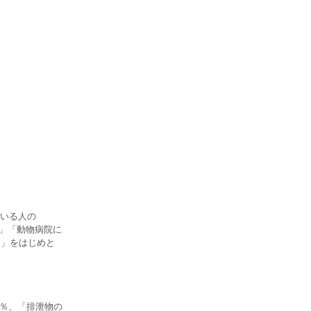
いる人の
れ」「動物病院に
る」をはじめと
0％、「排泄物の