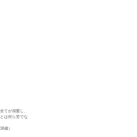
全てが溺愛し、
とは何ら苦でな
38歳）