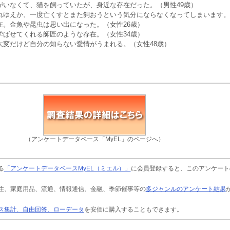
がいなくて、猫を飼っていたが、身近な存在だった。（男性49歳）
れゆえか、一度亡くすとまた飼おうという気分にならなくなってしまいます。
在。金魚や昆虫は思い出になった。（女性26歳）
学ばせてくれる師匠のような存在。（女性34歳）
大変だけど自分の知らない愛情がうまれる。（女性48歳）
（アンケートデータベース「MyEL」のページへ）
る
「アンケートデータベースMyEL（ミエル）」
に会員登録すると、このアンケート
住、家庭用品、流通、情報通信、金融、季節催事等の
多ジャンルのアンケート結果
ス集計、自由回答、ローデータ
を安価に購入することもできます。